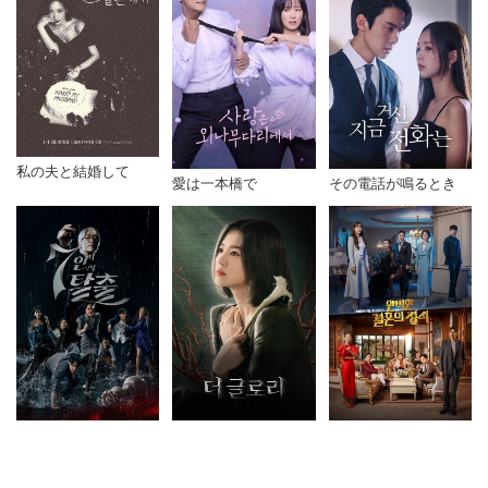
私の夫と結婚して
愛は一本橋で
その電話が鳴るとき
7人の脱出
ザ・グローリー ～輝
完璧な結婚のお手本
かしき復讐～