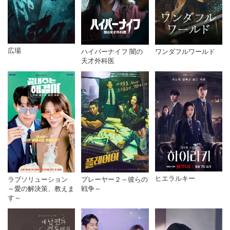
広場
ハイパーナイフ 闇の
ワンダフルワールド
天才外科医
ヒエラルキー
ラブソリューション
プレーヤー２～彼らの
～愛の解決策、教えま
戦争～
す～