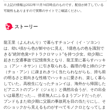
※上記の情報は2022年11月16日時点のものです。配信が終了している
可能性もありますので実際のサイトでご確認ください。
ストーリー
龍王里（よんわんり）で暮らすチョンイ（イ・ソヨン）
は、幼い頃から色が鮮やかに見え、1億色もの色を識別で
きる“絶対色覚=テトラクロマット”を持つ少女。幼少期に
起きた交通事故で記憶喪失となり、龍王里に暮らすハッキ
ュ（アン・ネサン）に引き取られる。義理の母と姉のジナ
（チョ・アン）に疎まれきつく当たられながらも、持ち前
の明るさと前向きな性格でハッキュに愛され、楽しく暮ら
していた。高校生になったチョンイは、海外から帰国した
ピアニストのプンド（ジェヒ）と偶然出会うが、その出会
いは最悪だった…。傍若無人にふるまうプンドだったが、
プンドもまた幼少期に父親の事故死を目の当たりにし、そ
のショックから見えるものがすべてモノクロとなってしま