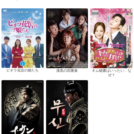
ピオラ花店の娘たち
漆黒の四重奏
キム秘書はいったい、な
ぜ？