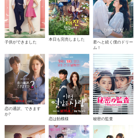
本日も完売しました
子供ができました
君へと続く僕のドリー
ム！
恋の通訳、できます
か?
恋は飴模様
秘密の監査