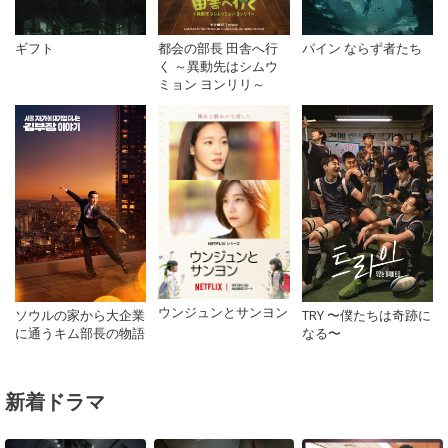
都会の部長 田舎へ行
ギフト
パイン ならず者たち
く ～異動先はシムウ
ミョン ヨンリリ～
ウンジュンとサンヨン
ソウルの家から大企業
TRY 〜僕たちは奇跡に
に通うキム部長の物語
なる〜
新着ドラマ