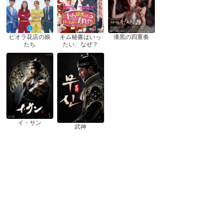
ピオラ花店の娘
漆黒の四重奏
キム秘書はいっ
たち
たい、なぜ？
イ・サン
武神