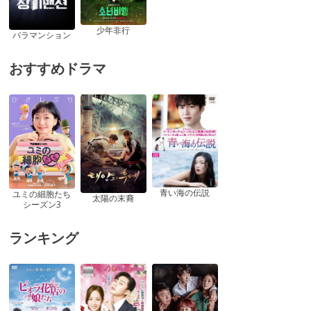
少年非行
バラマンション
おすすめドラマ
青い海の伝説
ユミの細胞たち
太陽の末裔
シーズン3
ランキング