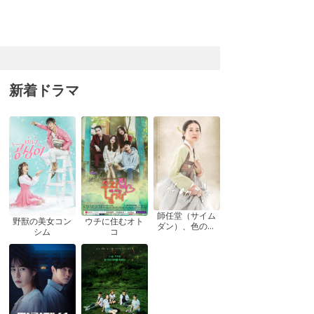
新着ドラマ
師任堂（サイム
ウチに住むオト
野獣の美女コン
ダン）、色の日
コ
シム
記