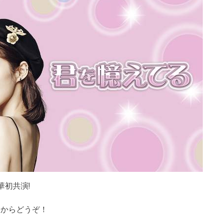
初共演!
らからどうぞ！