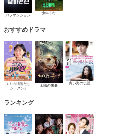
少年非行
バラマンション
おすすめドラマ
青い海の伝説
ユミの細胞たち
太陽の末裔
シーズン3
ランキング