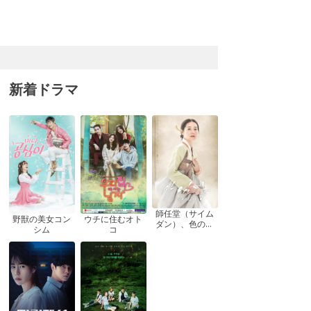
新着ドラマ
師任堂（サイム
ウチに住むオト
野獣の美女コン
ダン）、色の日
コ
シム
記