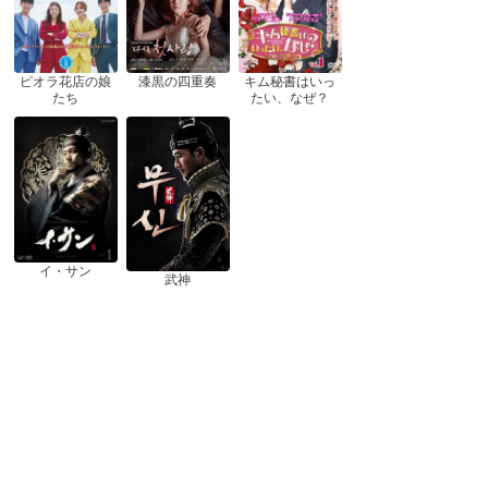
ピオラ花店の娘
漆黒の四重奏
キム秘書はいっ
たち
たい、なぜ？
イ・サン
武神