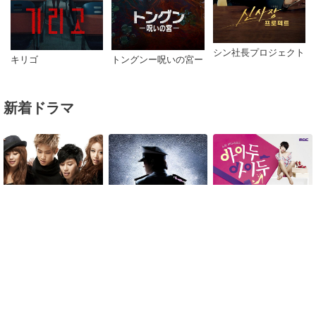
シン社長プロジェクト
キリゴ
トングンー呪いの宮ー
新着ドラマ
ドリームハイ2
カクシタル
アイドゥ・アイドゥ～素
敵な靴は恋のはじまり