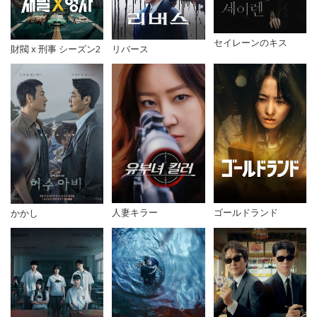
セイレーンのキス
財閥 x 刑事 シーズン2
リバース
人妻キラー
ゴールドランド
かかし