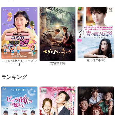
青い海の伝説
ユミの細胞たち シーズン
太陽の末裔
3
ランキング