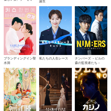
誕生
私たちの人生レース
ナンバーズ －ビルの
ブランディングイン聖
森の監視者たち－
水洞