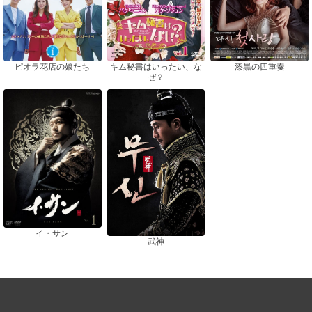
ピオラ花店の娘たち
漆黒の四重奏
キム秘書はいったい、な
ぜ？
イ・サン
武神