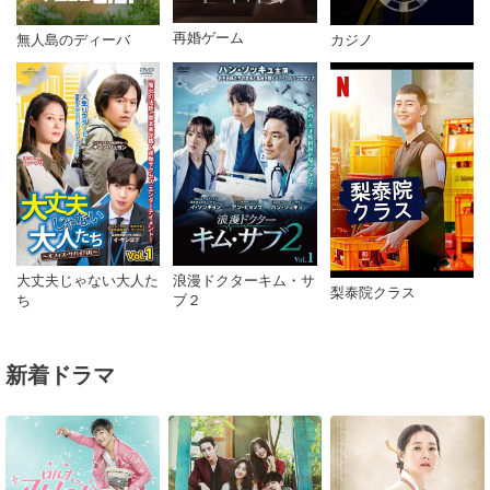
再婚ゲーム
無人島のディーバ
カジノ
浪漫ドクターキム・サ
大丈夫じゃない大人た
梨泰院クラス
ブ２
ち
新着ドラマ