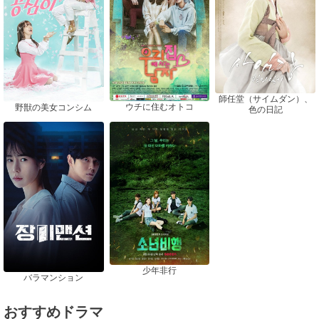
師任堂（サイムダン）、
ウチに住むオトコ
野獣の美女コンシム
色の日記
少年非行
バラマンション
おすすめドラマ