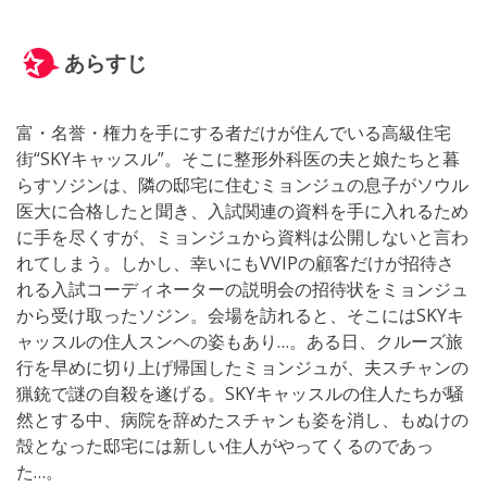
あらすじ
富・名誉・権力を手にする者だけが住んでいる高級住宅
街“SKYキャッスル”。そこに整形外科医の夫と娘たちと暮
らすソジンは、隣の邸宅に住むミョンジュの息子がソウル
医大に合格したと聞き、入試関連の資料を手に入れるため
に手を尽くすが、ミョンジュから資料は公開しないと言わ
れてしまう。しかし、幸いにもVVIPの顧客だけが招待さ
れる入試コーディネーターの説明会の招待状をミョンジュ
から受け取ったソジン。会場を訪れると、そこにはSKYキ
ャッスルの住人スンヘの姿もあり…。ある日、クルーズ旅
行を早めに切り上げ帰国したミョンジュが、夫スチャンの
猟銃で謎の自殺を遂げる。SKYキャッスルの住人たちが騒
然とする中、病院を辞めたスチャンも姿を消し、もぬけの
殻となった邸宅には新しい住人がやってくるのであっ
た…。