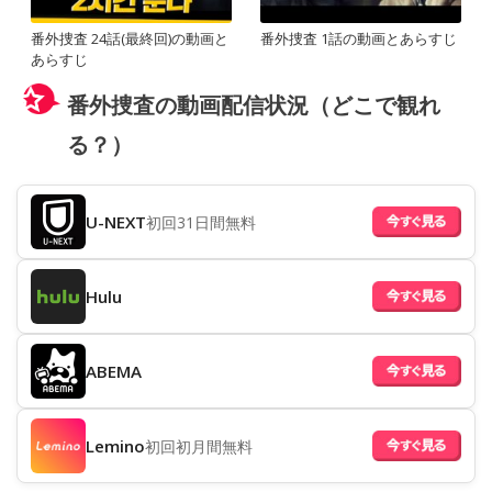
番外捜査 24話(最終回)の動画と
番外捜査 1話の動画とあらすじ
あらすじ
番外捜査の動画配信状況（どこで観れ
る？）
U-NEXT
初回31日間無料
Hulu
ABEMA
Lemino
初回初月間無料