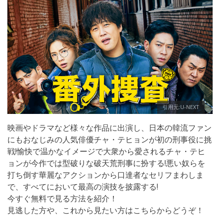
引用元:U-NEXT
映画やドラマなど様々な作品に出演し、日本の韓流ファン
にもおなじみの人気俳優チャ・テヒョンが初の刑事役に挑
戦!愉快で温かなイメージで大衆から愛されるチャ・テヒ
ョンが今作では型破りな破天荒刑事に扮する!悪い奴らを
打ち倒す華麗なアクションから口達者なセリフまわしま
で、すべてにおいて最高の演技を披露する!
今すぐ無料で見る方法を紹介！
見逃した方や、これから見たい方はこちらからどうぞ！