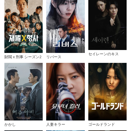
セイレーンのキス
財閥 x 刑事 シーズン2
リバース
人妻キラー
ゴールドランド
かかし