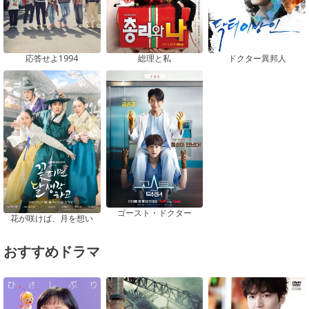
応答せよ1994
総理と私
ドクター異邦人
ゴースト・ドクター
花が咲けば、月を想い
おすすめドラマ