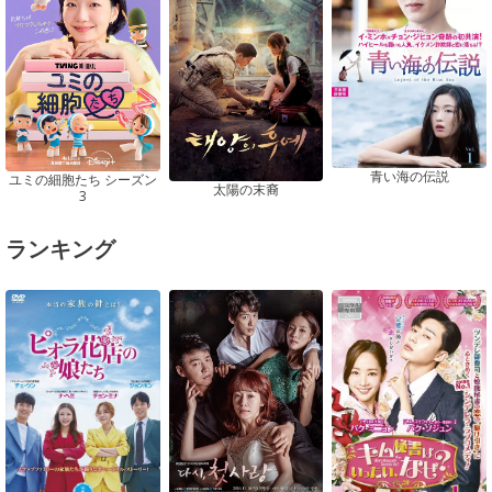
青い海の伝説
ユミの細胞たち シーズン
太陽の末裔
3
ランキング