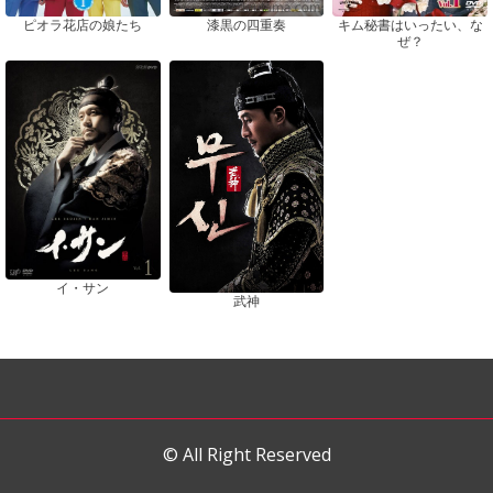
ピオラ花店の娘たち
漆黒の四重奏
キム秘書はいったい、な
ぜ？
イ・サン
武神
© All Right Reserved