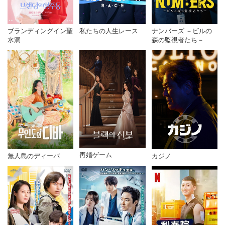
私たちの人生レース
ナンバーズ －ビルの
ブランディングイン聖
森の監視者たち－
水洞
再婚ゲーム
無人島のディーバ
カジノ