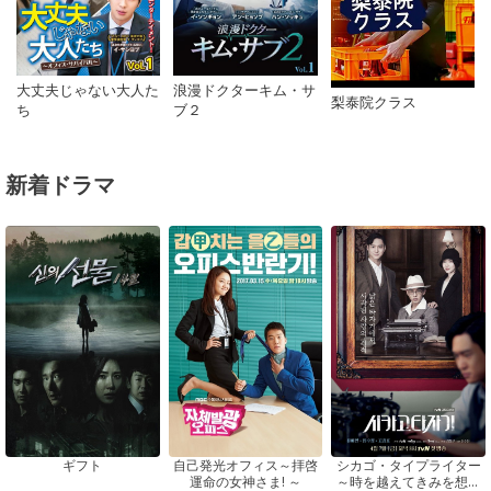
浪漫ドクターキム・サ
大丈夫じゃない大人た
梨泰院クラス
ブ２
ち
新着ドラマ
ギフト
自己発光オフィス～拝啓
シカゴ・タイプライター
運命の女神さま! ～
～時を越えてきみを想う