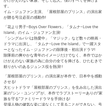
かけがえのない家族、そして恋人。僕のすべてを捧げま
す。
イム・ジュファン主演、「屋根部屋のプリンス」の演出家
が贈る号泣必至の感動作!
「花より男子~Boys Over Flowers」「タムナ~Love the
Island」のイム・ジュファン主演!
「シングルパパは熱愛中」「マジック」など数々の映画・
ドラマに出演し、「タムナ~Love the Island」で一躍スタ
ーとなったイム・ジュファンの除隊後・初出演ドラマ!
除隊前の爽やかな青年のイメージだけでなく、本作ではか
けがえのない家族の為に自分の全てを捧げる、ひたむきで
頼りがいのあるジュンス役を熱演! !
「屋根部屋のプリンス」の演出家が本作で、日本中を感動
させる!
大ヒットドラマ「屋根部屋のプリンス」を生み出した演出
家の“シン・ユンソプ”が、本作でラブストーリーありの“家
族を守る”ファミリードラマを手掛ける!
登場人物の健気な姿に涙なくして見ることができない、号