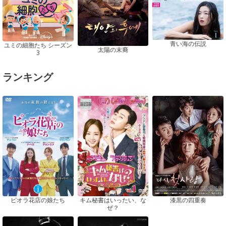
青い海の伝説
ユミの細胞たち シーズン
太陽の末裔
3
ランキング
ピオラ花店の娘たち
漆黒の四重奏
キム秘書はいったい、な
ぜ？