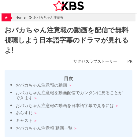
Skip
to
content
★
Home
おバカちゃん注意報
おバカちゃん注意報の動画を配信で無料
視聴しよう日本語字幕のドラマが見れる
よ!
サクセスラブストーリー
PR
目次
おバカちゃん注意報の動画
おバカちゃん注意報を動画配信でカンタンに見ることが
できます
おバカちゃん注意報の動画を日本語字幕で見るには
あらすじ
キャスト
おバカちゃん注意報 動画一覧