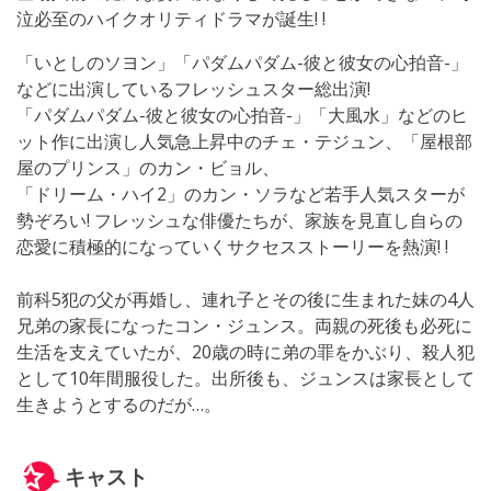
泣必至のハイクオリティドラマが誕生! !
「いとしのソヨン」「パダムパダム-彼と彼女の心拍音-」
などに出演しているフレッシュスター総出演!
「パダムパダム-彼と彼女の心拍音-」「大風水」などのヒ
ット作に出演し人気急上昇中のチェ・テジュン、「屋根部
屋のプリンス」のカン・ビョル、
「ドリーム・ハイ2」のカン・ソラなど若手人気スターが
勢ぞろい! フレッシュな俳優たちが、家族を見直し自らの
恋愛に積極的になっていくサクセスストーリーを熱演! !
前科5犯の父が再婚し、連れ子とその後に生まれた妹の4人
兄弟の家長になったコン・ジュンス。両親の死後も必死に
生活を支えていたが、20歳の時に弟の罪をかぶり、殺人犯
として10年間服役した。出所後も、ジュンスは家長として
生きようとするのだが…。
キャスト