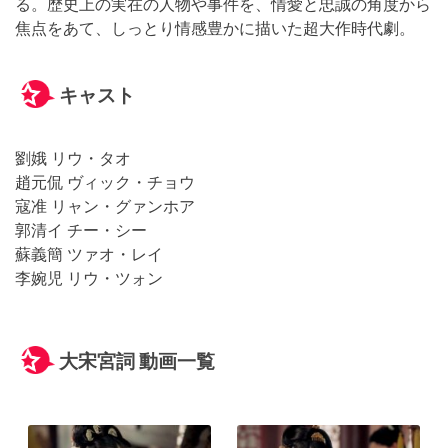
る。歴史上の実在の人物や事件を、情愛と忠誠の角度から
焦点をあて、しっとり情感豊かに描いた超大作時代劇。
キャスト
劉娥 リウ・タオ
趙元侃 ヴィック・チョウ
寇准 リャン・グァンホア
郭清イ チー・シー
蘇義簡 ツァオ・レイ
李婉児 リウ・ツォン
大宋宮詞 動画一覧