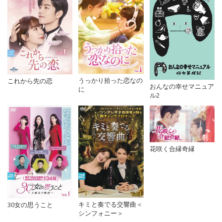
うっかり拾った恋なの
これから先の恋
おんなの幸せマニュア
に
ル2
花咲く合縁奇縁
キミと奏でる交響曲＜
30女の思うこと
シンフォニー＞