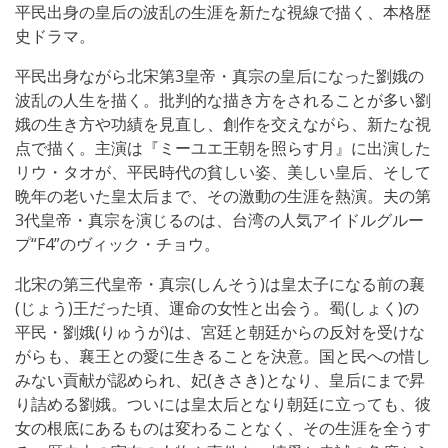
平民出身の皇后の波乱の生涯を新たな視線で描く、本格歴
史ドラマ。
平民出身ながら北宋第3皇帝・真宗の皇后になった劉娥の
波乱の人生を描く。批判的な描き方をされることが多い劉
娥の生き方や功績を見直し、創作を交えながら、新たな視
点で描く。主演は『ミーユエ王朝を照らす月』に出演した
リウ・タオが、平民時代の貧しい姿、美しい皇后、そして
晩年の老いた皇太后まで、その激動の生涯を熱演。夫の第
3代皇帝・真宗を演じるのは、台湾の人気アイドルグルー
プ“F4”のヴィック・チョウ。
北宋の第三代皇帝・真宗(しんそう)は皇太子になる前の襄
(じょう)王だった頃、運命の女性と出会う。蜀(しょく)の
平民・劉娥(りゅうが)は、宮廷と朝廷からの反対を受けな
がらも、襄王との愛に生きることを決意。国と民への惜し
みない貢献が認められ、妃(きさき)となり、皇后にまで昇
り詰める劉娥。ついには皇太后となり朝廷に立っても、彼
女の根底にあるものは変わることなく、その生涯を全うす