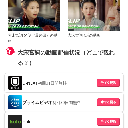
大宋宮詞 61話（最終回）の動
大宋宮詞 1話の動画
画
大宋宮詞の動画配信状況（どこで観れ
る？）
U-NEXT
初回31日間無料
プライムビデオ
初回30日間無料
Hulu