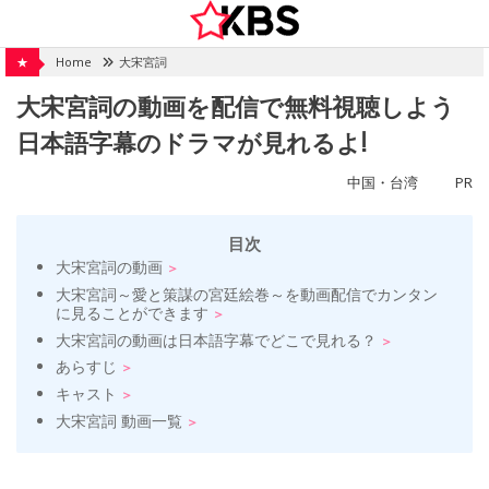
Skip
to
content
★
Home
大宋宮詞
大宋宮詞の動画を配信で無料視聴しよう
日本語字幕のドラマが見れるよ!
中国・台湾
PR
目次
大宋宮詞の動画
大宋宮詞～愛と策謀の宮廷絵巻～を動画配信でカンタン
に見ることができます
大宋宮詞の動画は日本語字幕でどこで見れる？
あらすじ
キャスト
大宋宮詞 動画一覧