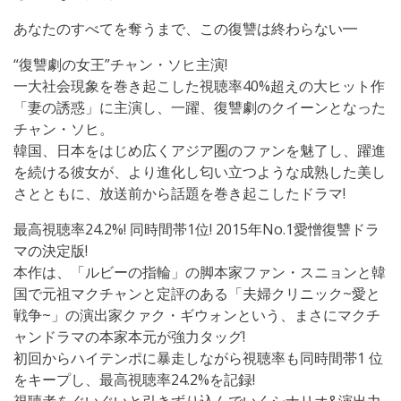
あなたのすべてを奪うまで、この復讐は終わらない━
“復讐劇の女王”チャン・ソヒ主演!
一大社会現象を巻き起こした視聴率40%超えの大ヒット作
「妻の誘惑」に主演し、一躍、復讐劇のクイーンとなった
チャン・ソヒ。
韓国、日本をはじめ広くアジア圏のファンを魅了し、躍進
を続ける彼女が、より進化し匂い立つような成熟した美し
さとともに、放送前から話題を巻き起こしたドラマ!
最高視聴率24.2%! 同時間帯1位! 2015年No.1愛憎復讐ドラ
マの決定版!
本作は、「ルビーの指輪」の脚本家ファン・スニョンと韓
国で元祖マクチャンと定評のある「夫婦クリニック~愛と
戦争~」の演出家クァク・ギウォンという、まさにマクチ
ャンドラマの本家本元が強力タッグ!
初回からハイテンポに暴走しながら視聴率も同時間帯1 位
をキープし、最高視聴率24.2%を記録!
視聴者をぐいぐいと引きずり込んでいくシナリオ&演出力