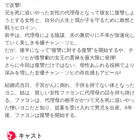
で反撃!
兄を死に追いやった女性の代理母となって彼女に復讐しよ
うとする女性と、自分の人生と我が子を守るために敢然と
戦うヒロイン。
前半は、代理母による陰謀、夫の裏切りに不幸が加速化し
ていく美しき令嬢チャン・ソヒ。
だが、後半になって“復讐に対する復讐”を開始するや、チ
ャン・ソヒが復讐劇の女王の貫禄を最大限に発揮!
さらに今回は復讐だけではない、母性あふれる役柄でより
深みを増した女優チャン・ソヒの存在感もアピール!
結婚式当日、子宮がんに倒れ、子供を持てない体となった
ヨニ。姑は、貧しい女性ファヨンに代理母の話を持ち掛け
る。ファヨンは、代理母の相手がかつて兄を死に追いやっ
た憎いヨニだと知り、提案を受け入れて男児を出産。6年
後、ファヨンは復讐を開始する。
キャスト