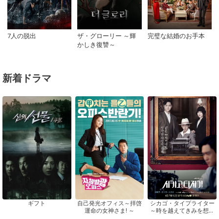
7人の脱出
ザ・グローリー ～輝
完璧な結婚のお手本
かしき復讐～
新着ドラマ
ギフト
自己発光オフィス～拝啓
シカゴ・タイプライター
運命の女神さま! ～
～時を越えてきみを想う
～