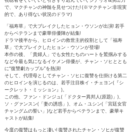
で、マクチャンの神髄を見せつけた! (※マクチャン:非現実
的で、あり得ない状況のドラマ)
「福寿草」で大ブレイクしたヒョン・ウソンが出演! 若手
からベテランまで豪華俳優陣が結集!
ドラマ後半から、ヒロインの救世主的役割として「福寿
草」で大ブレイクしたヒョン・ウソンが登場!
本作の後、「貴婦人」でも女性たちのハートを鷲掴みする
など今最も気になるイケメン俳優が、チャン・ソヒととも
に“復讐劇カップル”を熱演!
そして、代理母としてチャン・ソヒに復讐を仕掛ける第二
のヒロインを演じるのは、若手注目株イ・チェヨン(『シ
ークレット・ミッション』)。
この他、ファン・ドンジュ(「ドクター異邦人(原題)」)、
ソ・グァンスン(「妻の誘惑」)、オム・ユシン(「宮廷女官
チャングムの誓い」)など若手からベテランまで、豪華キ
ャストが結集!
今度の復讐はもっと凄い! 復讐されたチャン・ソヒが復讐