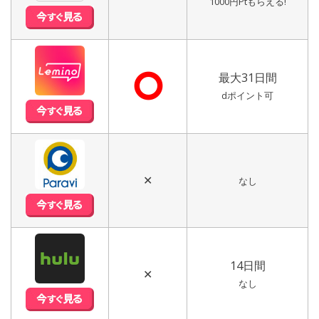
1000円Ptもらえる!
⭘
最大31日間
dポイント可
✕
なし
14日間
✕
なし