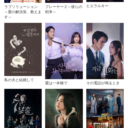
ヒエラルキー
ラブソリューション
プレーヤー２～彼らの
～愛の解決策、教えま
戦争～
す～
私の夫と結婚して
愛は一本橋で
その電話が鳴るとき