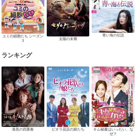
青い海の伝説
ユミの細胞たち シーズン
太陽の末裔
3
ランキング
ピオラ花店の娘たち
漆黒の四重奏
キム秘書はいったい、な
ぜ？