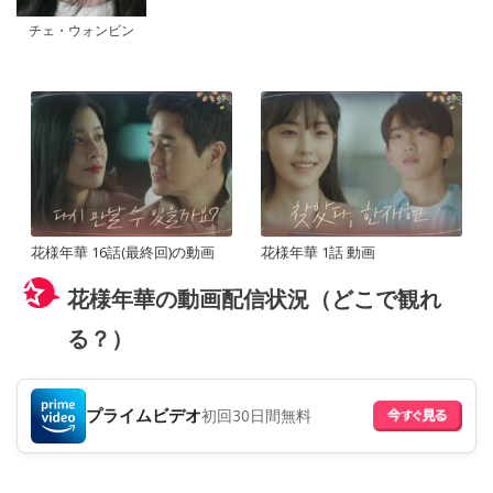
チェ・ウォンビン
花様年華 16話(最終回)の動画
花様年華 1話 動画
花様年華の動画配信状況（どこで観れ
る？）
プライムビデオ
初回30日間無料