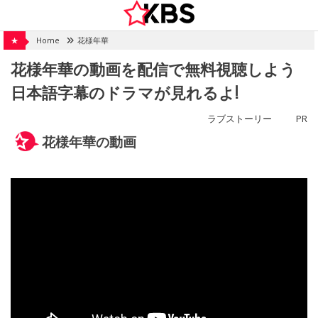
Skip
to
content
★
Home
花様年華
花様年華の動画を配信で無料視聴しよう
日本語字幕のドラマが見れるよ!
ラブストーリー
PR
花様年華の動画