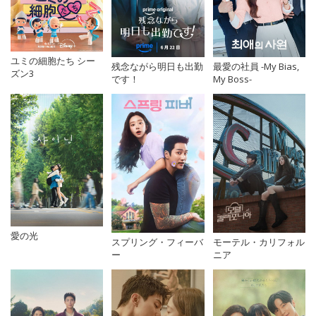
ユミの細胞たち シー
残念ながら明日も出勤
最愛の社員 -My Bias,
ズン3
です！
My Boss-
愛の光
スプリング・フィーバ
モーテル・カリフォル
ー
ニア