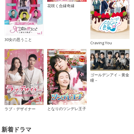
花咲く合縁奇縁
30女の思うこと
Craving You
ゴールデンアイ－黄金
瞳－
となりのツンデレ王子
ラブ・デザイナー
新着ドラマ