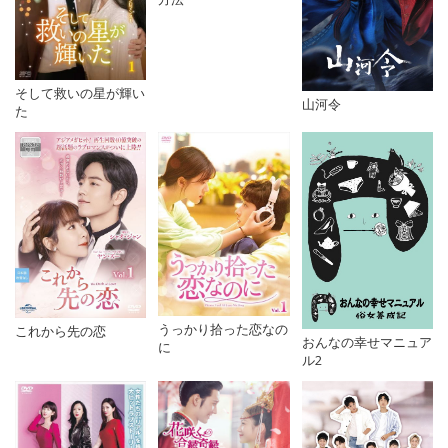
そして救いの星が輝い
山河令
た
うっかり拾った恋なの
これから先の恋
おんなの幸せマニュア
に
ル2