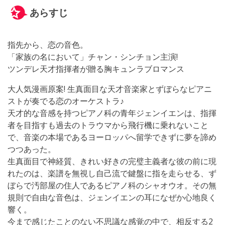
あらすじ
指先から、恋の音色。
「家族の名において」チャン・シンチョン主演!
ツンデレ天才指揮者が贈る胸キュンラブロマンス
大人気漫画原案! 生真面目な天才音楽家とずぼらなピアニ
ストが奏でる恋のオーケストラ♪
天才的な音感を持つピアノ科の青年ジェンイエンは、指揮
者を目指すも過去のトラウマから飛行機に乗れないこと
で、音楽の本場であるヨーロッパへ留学できずに夢を諦め
つつあった。
生真面目で神経質、きれい好きの完璧主義者な彼の前に現
れたのは、楽譜を無視し自己流で鍵盤に指を走らせる、ず
ぼらで汚部屋の住人であるピアノ科のシャオウオ。その無
規則で自由な音色は、ジェンイエンの耳になぜか心地良く
響く。
今まで感じたことのない不思議な感覚の中で、相反する2