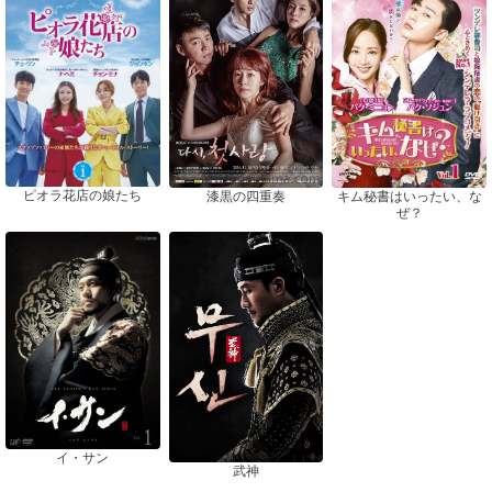
ピオラ花店の娘たち
漆黒の四重奏
キム秘書はいったい、な
ぜ？
イ・サン
武神