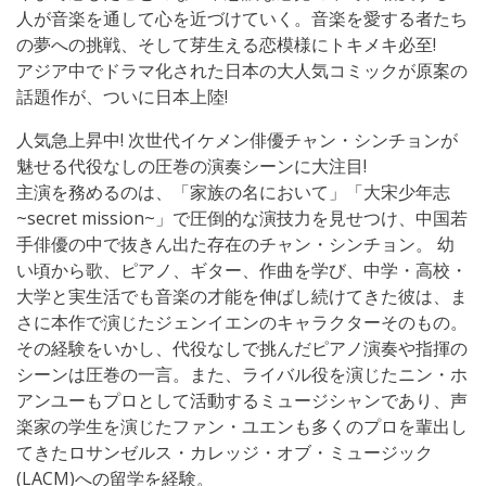
人が音楽を通して心を近づけていく。音楽を愛する者たち
の夢への挑戦、そして芽生える恋模様にトキメキ必至!
アジア中でドラマ化された日本の大人気コミックが原案の
話題作が、ついに日本上陸!
人気急上昇中! 次世代イケメン俳優チャン・シンチョンが
魅せる代役なしの圧巻の演奏シーンに大注目!
主演を務めるのは、「家族の名において」「大宋少年志
~secret mission~」で圧倒的な演技力を見せつけ、中国若
手俳優の中で抜きん出た存在のチャン・シンチョン。 幼
い頃から歌、ピアノ、ギター、作曲を学び、中学・高校・
大学と実生活でも音楽の才能を伸ばし続けてきた彼は、ま
さに本作で演じたジェンイエンのキャラクターそのもの。
その経験をいかし、代役なしで挑んだピアノ演奏や指揮の
シーンは圧巻の一言。また、ライバル役を演じたニン・ホ
アンユーもプロとして活動するミュージシャンであり、声
楽家の学生を演じたファン・ユエンも多くのプロを輩出し
てきたロサンゼルス・カレッジ・オブ・ミュージック
(LACM)への留学を経験。