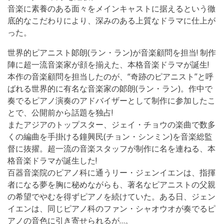
音楽に素養のある面々をメインキャストに据えるという徹
底的なこだわりにより、深みのある上質なドラマに仕上が
った。
世界的ピアニスト郞朗(ラン・ラン)が音楽顧問を担当! 制作
陣に超一流音楽家が顔を揃えた、本格音楽ドラマが誕生!
本作の音楽顧問を担当したのが、“奇跡のピアニスト”と呼
ばれる世界的に有名な音楽家の郞朗(ラン・ラン)。作中で
奏でるピアノ演奏のアドバイザーとして制作に参加したこ
とで、公開前から話題を独占!
またアジアのトップスター、ジェイ・チョウの楽曲で数多
くの編曲を手掛ける鐘興民(チョン・シンミン)を音楽総監
督に抜擢。超一流の音楽スタッフが制作に名を連ねる、本
格音楽ドラマが誕生した!
百器音楽院のピアノ科に通うリー・ジェンイエンは、指揮
者になる夢を胸に秘めながらも、著名なピアニストの父親
の希望でやむを得ずピアノを続けていた。ある日、ジェン
イエンは、同じピアノ科のファン・シャオウオが奏でるピ
アノの音色に引き寄せられるが…。