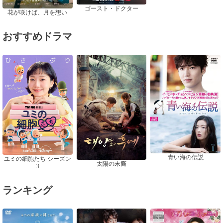
ゴースト・ドクター
花が咲けば、月を想い
おすすめドラマ
青い海の伝説
ユミの細胞たち シーズン
太陽の末裔
3
ランキング