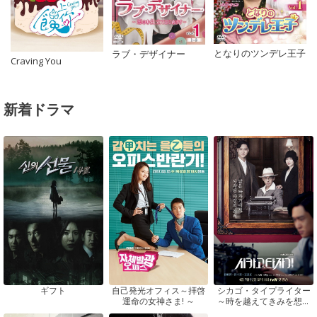
となりのツンデレ王子
ラブ・デザイナー
Craving You
新着ドラマ
ギフト
自己発光オフィス～拝啓
シカゴ・タイプライター
運命の女神さま! ～
～時を越えてきみを想う
～