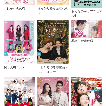
うっかり拾った恋なの
これから先の恋
おんなの幸せマニュア
に
ル2
花咲く合縁奇縁
キミと奏でる交響曲＜
30女の思うこと
シンフォニー＞