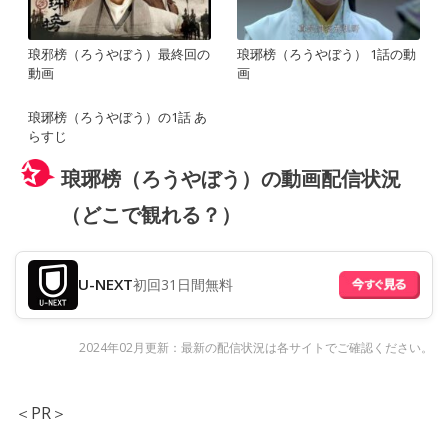
琅邪榜（ろうやぼう）最終回の
琅琊榜（ろうやぼう） 1話の動
動画
画
琅琊榜（ろうやぼう）の1話 あ
らすじ
琅琊榜（ろうやぼう）の動画配信状況
（どこで観れる？）
U-NEXT
初回31日間無料
2024年02月更新：最新の配信状況は各サイトでご確認ください。
＜PR＞