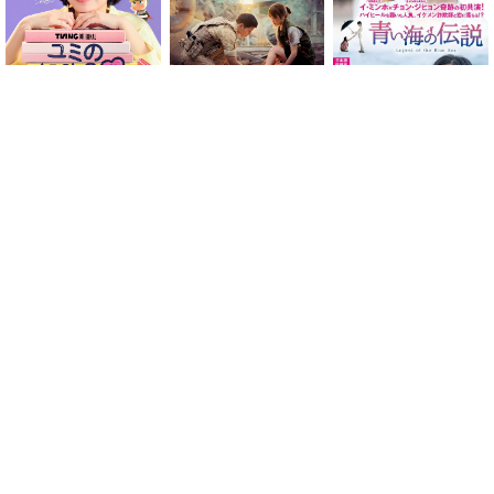
青い海の伝説
ユミの細胞たち シーズン
太陽の末裔
3
ランキング
ピオラ花店の娘たち
漆黒の四重奏
キム秘書はいったい、な