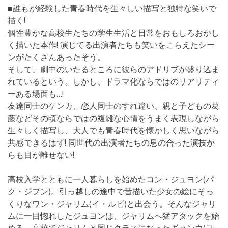
■誰もが経験した青春時代を生々しい描写と独特な笑いで
描く!
個性豊かな高校生たちの学生生活と日常をおもしろおかし
く描いた本作! 演じてる出演者たちも笑いをこらえたシー
ンがたくさんあったそう。
そして、劇中のいたるところに彼らのアドリブが盛り込ま
れているという。しかし、ドラマ化ならではのリアリティ
ーある場面も…!
友達同士のケンカ、恋人同士のすれ違い、親と子どもの葛
藤などその頃ならではの複雑な心情をうまく表現しながら
生々しく描写し、大人でも青春時代を懐かしく思いながら
共感できるはず! 同世代の出演者たちの息の合った演技か
らも目が離せない!
高校入学とともに一人暮らしを始めたコン・ジュヨン(パ
ク・ジフン)。引っ越しの途中で昔描いた少女の絵にそっ
くりなワン・ジャリム(イ・ルビ)と出会う。そんなジャリ
ムに一目惚れしたジュヨンは、ジャリムへ猛アタックを始