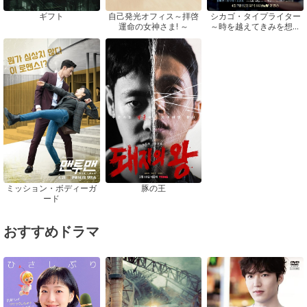
ギフト
自己発光オフィス～拝啓
シカゴ・タイプライター
運命の女神さま! ～
～時を越えてきみを想う
～
ミッション・ボディーガ
豚の王
ード
おすすめドラマ