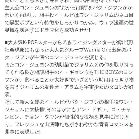
高いことでも大きく注目され、高い評価を得ている!
主人公コン・ジュヨンの“おかっぱ頭”をパク・ジフンがか
わいく再現し、相手役イ・ルビはワン・ジャリムのネコ目
で黒髪ボブという特徴をしっかりつかみ、ウェブ漫画の世
界観を壊さずにドラマ化を成功させた!
■大人気K-POPスターから若きライジングスターが総出演!
社会現象にもなった大人気グループWanna One出身のパ
ク・ジフンが主演のコン・ジュヨンを演じる。
またコン・ジュヨンの幼馴染でジャリムとの仲を取り持っ
てくれる良き相談相手のイ・ギョンウをTHE BOYZのヨン
フンが、食べることが大好きでいざという時ははっきり物
を言うジャリムの友達オ・アラムを宇宙少女のダヨンが好
演。
そして新人女優のイ・ルビがパク・ジフンの相手役ワン・
ジャリムに大抜擢! そのほかにもアン・ドギュ、コ・チャ
ンビン、チョン・ダウンが個性的な役柄を見事に演じき
り、フレッシュな出演陣たちがさわやかな青春ロマンスを
見事に表現した!