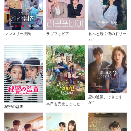
マンスリー彼氏
君へと続く僕のドリー
ラブフォビア
ム！
恋の通訳、できます
か?
本日も完売しました
秘密の監査