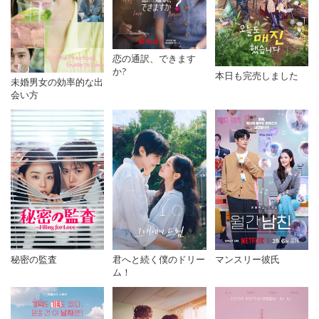
恋の通訳、できます
か?
本日も完売しました
未婚男女の効率的な出
会い方
秘密の監査
君へと続く僕のドリー
マンスリー彼氏
ム！