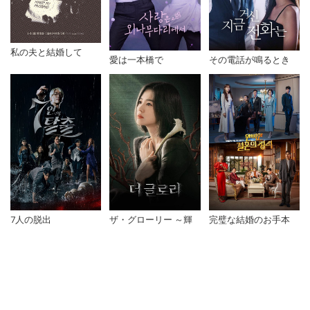
私の夫と結婚して
愛は一本橋で
その電話が鳴るとき
7人の脱出
ザ・グローリー ～輝
完璧な結婚のお手本
かしき復讐～
新着ドラマ