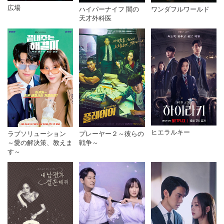
広場
ハイパーナイフ 闇の
ワンダフルワールド
天才外科医
ヒエラルキー
ラブソリューション
プレーヤー２～彼らの
～愛の解決策、教えま
戦争～
す～