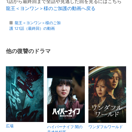
1話から最終回まで全話や見逃した回を見るにはこちら
龍王＜ヨンワン＞様のご加護の動画へ戻る
龍王＜ヨンワン＞様のご加
護 121話（最終回）の動画
他の復讐のドラマ
広場
ハイパーナイフ 闇の
ワンダフルワールド
天才外科医