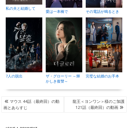
私の夫と結婚して
愛は一本橋で
その電話が鳴るとき
7人の脱出
ザ・グローリー ～輝
完璧な結婚のお手本
かしき復讐～
投
マウス 44話（最終回）の動
龍王＜ヨンワン＞様のご加護
稿
121話（最終回）の動画
画とあらすじ
ナ
ビ