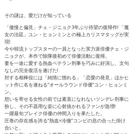
その謎は、愛だけが知っている
「傲慢と偏見」チェ・ジニョク3年ぶり待望の復帰作! 「魔
女の法廷」ユン・ヒョンミンとの極上カリスマタッグが実
現!
今や韓流トップスターの一員となった実力派俳優チェ・ジ
ニョクが、本作で除隊後初めて俳優活動に復帰。
妻を一途に愛する熱血ベテラン刑事を巧みに好演し、文句
なしの完全復活を遂げた!
対する相棒役には「純情に惚れる」「恋愛の発見」ほかヒ
ット作に名を連ねる“オールラウンド俳優”ユン・ヒョンミ
ン。
想いを寄せる女性の前では素直になれないツンデレ刑事に
扮し、その不器用な姿に心射抜かれるファンが急増!
一躍最旬ブレイク俳優の仲間入りを果たした。
圧巻の存在感を誇る“熱血×冷徹”コンビの息の合った掛け
合いと、