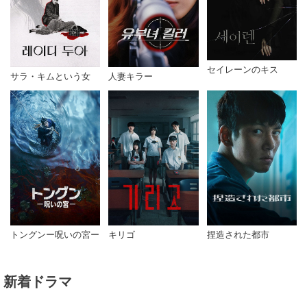
セイレーンのキス
サラ・キムという女
人妻キラー
トングンー呪いの宮ー
キリゴ
捏造された都市
新着ドラマ