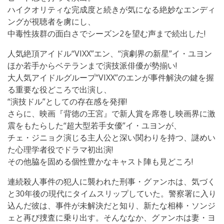
ハイクオリティな完成度と続きが気になる絶妙なエンディ
ングが視聴者を虜にし、
中毒性抜群の面白さでシーズン2を望む声まで続出した!
人気絶頂アイドル“VIXX”エン、“演劇界の新星”イ・ユヨン
ほか若手からベテランまで演技派俳優が勢揃い!
大人気アイドルグループ“VIXX”のエンが事件解決の鍵を握
る重要な役どころで出演し、
“演技ドル”としての存在感を発揮!
さらに、映画『背徳の王宮』で新人賞を席巻し映画界に激
震をもたらした“超大型若手女優”イ・ユヨンが、
チェ・ジニョク演じる主人公と深い関わりを持つ、謎めい
た心理学者役でドラマ初出演!
その他脇を固める個性豊かなキャスト陣も見どころ!
連続殺人事件の犯人に襲われた刑事・グァンホは、気づく
と30年後の現代にタイムスリップしていた。警察署に入り
込んだ彼は、事件が未解決だと知り、新たな相棒・ソンジ
ェと再び捜査に乗り出す。そんななか、グァンホは妻・ヨ