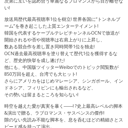
次第に互いを認め合う華麗なるブロマンスから目が離せな
い!
放送局歴代最高視聴率1位を樹立! 世界各国に“トンネルブ
ーム”を巻き起こした上質エンターテイメント!
韓国を代表するケーブルテレビチャンネルOCNで放送が
開始されるや否や視聴率は右肩上がりに上昇し、
数ある競合作を差し置き同時間帯1位を独走!
OCN過去最高視聴率を塗り替えて歴代1位を獲得するな
ど、歴史的快挙を成し遂げた!
他にも、中国版ツイッターWeiboでのトピック閲覧数が
850万回を超え、台湾でも大ヒット!
さらにアメリカをはじめマレーシア、シンガポール、イン
ドネシア、フィリピンにも輸出されるなど、
その勢いは留まるところを知らない!
時空を越えた愛が真実を暴く――! ?史上最高レベルの脚本
&演出で贈る、ラブロマンス・サスペンスの傑作!
隙のない先読み不能な脚本を、息を呑むほどの精細さとス
ピード感を持って演出。