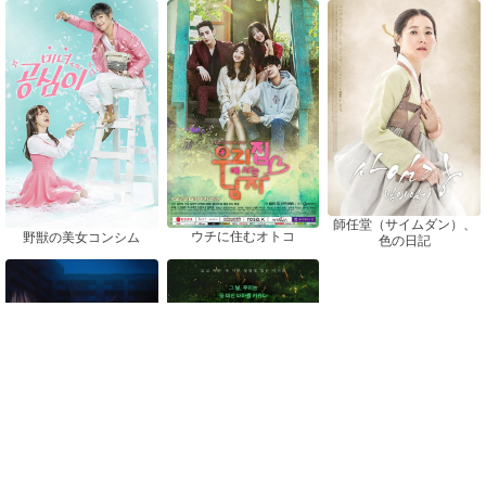
師任堂（サイムダン）、
ウチに住むオトコ
野獣の美女コンシム
色の日記
少年非行