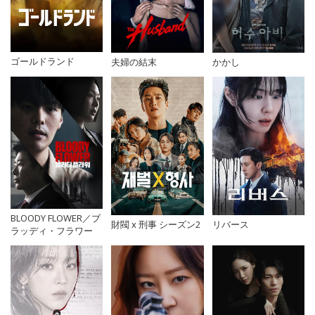
ゴールドランド
かかし
夫婦の結末
BLOODY FLOWER／ブ
財閥 x 刑事 シーズン2
リバース
ラッディ・フラワー