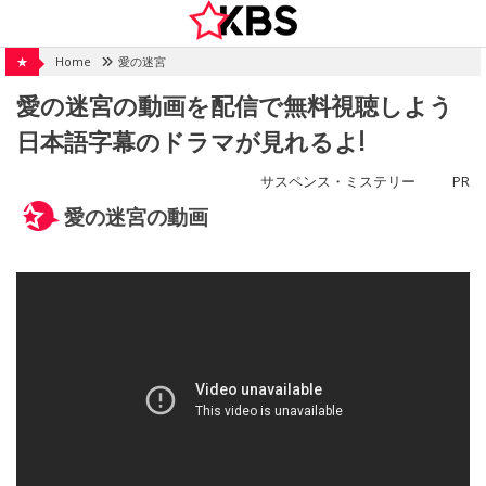
Skip
to
content
★
Home
愛の迷宮
愛の迷宮の動画を配信で無料視聴しよう
日本語字幕のドラマが見れるよ!
サスペンス・ミステリー
PR
愛の迷宮の動画