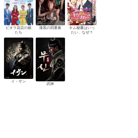
ピオラ花店の娘
漆黒の四重奏
キム秘書はいっ
たち
たい、なぜ？
イ・サン
武神