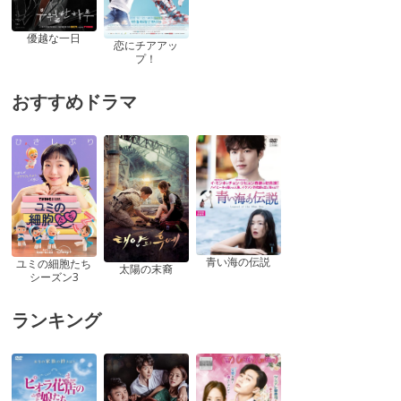
優越な一日
恋にチアアッ
プ！
おすすめドラマ
青い海の伝説
ユミの細胞たち
太陽の末裔
シーズン3
ランキング