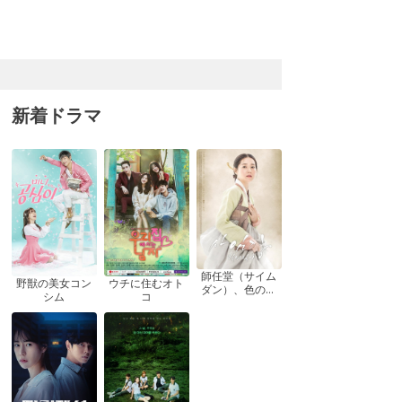
新着ドラマ
師任堂（サイム
ウチに住むオト
野獣の美女コン
ダン）、色の日
コ
シム
記