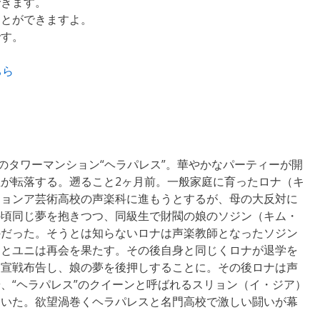
できます。
ことができますよ。
です。
ちら
のタワーマンション“ヘラパレス”。華やかなパーティーが開
が転落する。遡ること2ヶ月前。一般家庭に育ったロナ（キ
チョンア芸術高校の声楽科に進もうとするが、母の大反対に
の頃同じ夢を抱きつつ、同級生で財閥の娘のソジン（キム・
のだった。そうとは知らないロナは声楽教師となったソジン
ンとユニは再会を果たす。その後自身と同じくロナが退学を
に宣戦布告し、娘の夢を後押しすることに。その後ロナは声
、“ヘラパレス”のクイーンと呼ばれるスリョン（イ・ジア）
もいた。欲望渦巻くヘラパレスと名門高校で激しい闘いが幕