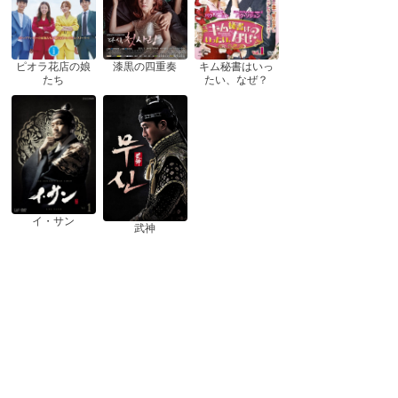
ピオラ花店の娘
漆黒の四重奏
キム秘書はいっ
たち
たい、なぜ？
イ・サン
武神