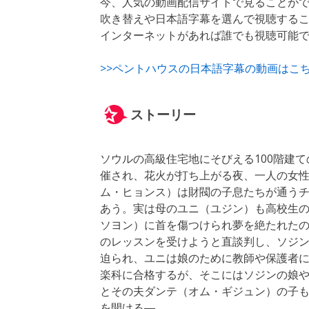
今、人気の動画配信サイトで見ることが
吹き替えや日本語字幕を選んで視聴する
インターネットがあれば誰でも視聴可能
>>ペントハウスの日本語字幕の動画はこ
ストーリー
ソウルの高級住宅地にそびえる100階建て
催され、花火が打ち上がる夜、一人の女性
ム・ヒョンス）は財閥の子息たちが通う
あう。実は母のユニ（ユジン）も高校生
ソヨン）に首を傷つけられ夢を絶たれた
のレッスンを受けようと直談判し、ソジ
迫られ、ユニは娘のために教師や保護者
楽科に合格するが、そこにはソジンの娘や
とその夫ダンテ（オム・ギジュン）の子
を開ける―。