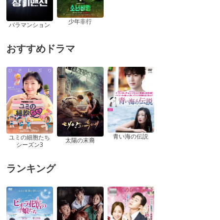
少年非行
バラマンション
おすすめドラマ
青い海の伝説
ユミの細胞たち
太陽の末裔
シーズン3
ランキング