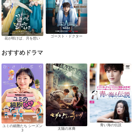
ゴースト・ドクター
花が咲けば、月を想い
おすすめドラマ
青い海の伝説
ユミの細胞たち シーズン
太陽の末裔
3