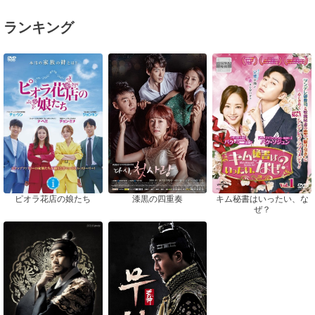
ランキング
ピオラ花店の娘たち
漆黒の四重奏
キム秘書はいったい、な
ぜ？