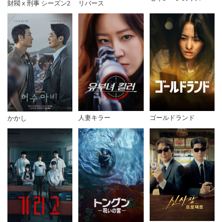
財閥 x 刑事 シーズン2
リバース
人妻キラー
ゴールドランド
かかし