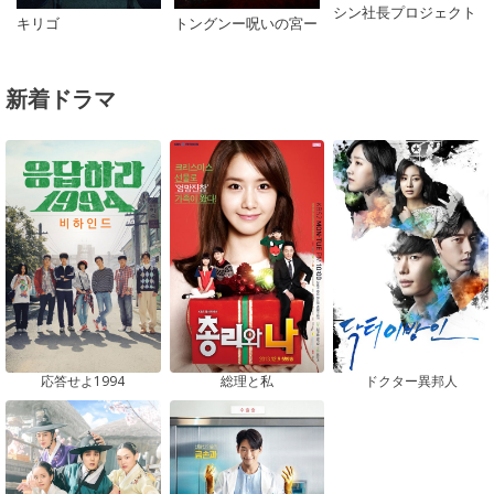
シン社長プロジェクト
キリゴ
トングンー呪いの宮ー
新着ドラマ
応答せよ1994
総理と私
ドクター異邦人