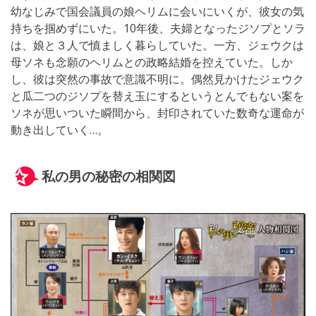
幼なじみで国会議員の娘ヘリムに会いにいくが、彼女の気
持ちを掴めずにいた。10年後、夫婦となったジソプとソラ
は、娘と３人で慎ましく暮らしていた。一方、ジェウクは
母ソネも念願のヘリムとの政略結婚を控えていた。しか
し、彼は突然の事故で意識不明に。偶然見かけたジェウク
と瓜二つのジソプを替え玉にするというとんでもない案を
ソネが思いついた瞬間から、封印されていた数奇な運命が
動き出していく…。
私の男の秘密の相関図