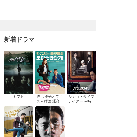
新着ドラマ
ギフト
自己発光オフィ
シカゴ・タイプ
ス～拝啓 運命の
ライター ～時を
女神さま! ～
越えてきみを想
う～