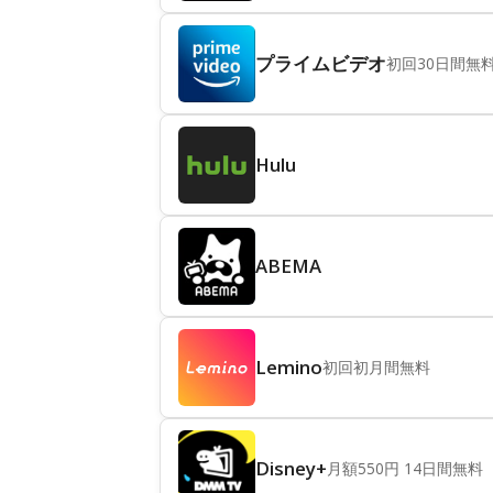
プライムビデオ
初回30日間無
Hulu
ABEMA
Lemino
初回初月間無料
Disney+
月額550円 14日間無料