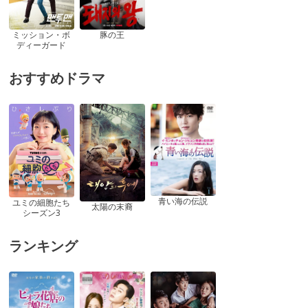
ミッション・ボ
豚の王
ディーガード
おすすめドラマ
青い海の伝説
ユミの細胞たち
太陽の末裔
シーズン3
ランキング