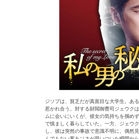
ジソプは、貧乏だが真面目な大学生。ある
惹かれ合う。対する財閥御曹司ジェウク
ムに会いにいくが、彼女の気持ちを掴めず
で慎ましく暮らしていた。一方、ジェウ
し、彼は突然の事故で意識不明に。偶然
んでもない案をソネが思いついた瞬間から