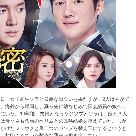
日、女子高生ソラと最悪な出会いを果たすが、2人はやがて
は、海外から帰国し、真っ先に幼なじみで国会議員の娘ヘリ
にいた。10年後、夫婦となったジソプとソラは、娘と３人
クは母ソネも念願のヘリムとの政略結婚を控えていた。しか
見かけたジェウクと瓜二つのジソプを替え玉にするというと
、封印されていた数奇な運命が動き出していく…。