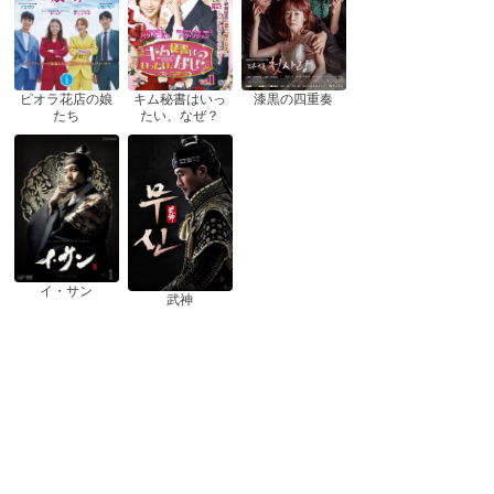
ピオラ花店の娘
漆黒の四重奏
キム秘書はいっ
たち
たい、なぜ？
イ・サン
武神