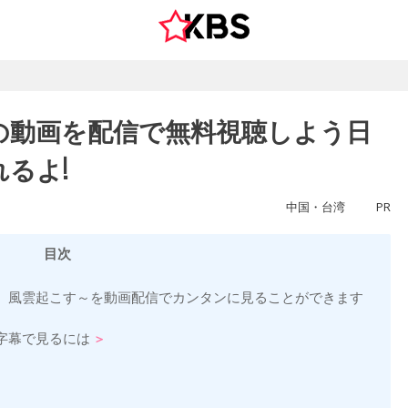
の動画を配信で無料視聴しよう日
るよ!
中国・台湾
PR
目次
、風雲起こす～を動画配信でカンタンに見ることができます
字幕で見るには