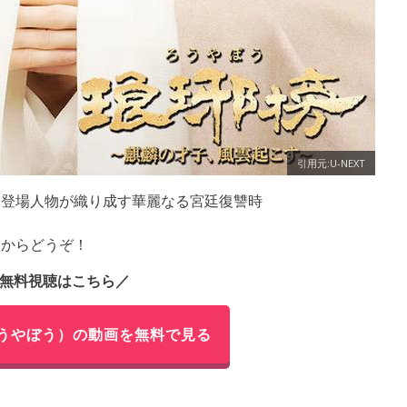
引用元:U-NEXT
る登場人物が織り成す華麗なる宮廷復讐時
らからどうぞ！
無料視聴はこちら／
うやぼう）の動画を無料で見る