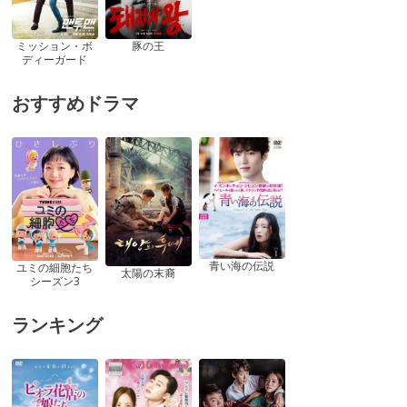
ミッション・ボ
豚の王
ディーガード
おすすめドラマ
青い海の伝説
ユミの細胞たち
太陽の末裔
シーズン3
ランキング