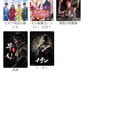
ピオラ花店の娘
漆黒の四重奏
キム秘書はいっ
たち
たい、なぜ？
イ・サン
武神