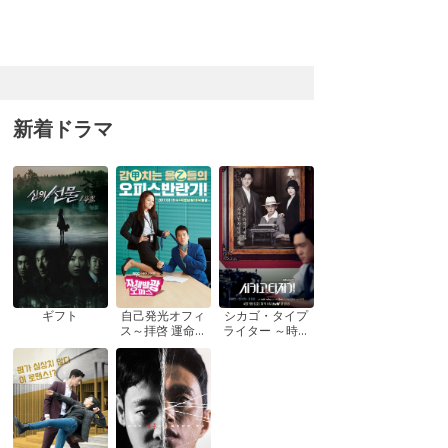
新着ドラマ
ギフト
自己発光オフィ
シカゴ・タイプ
ス～拝啓 運命の
ライター ～時を
女神さま! ～
越えてきみを想
う～