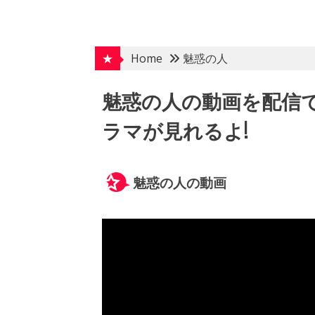
Skip
to
content
★
Home
魅惑の人
魅惑の人の動画を配信
ラマが見れるよ!
魅惑の人の動画