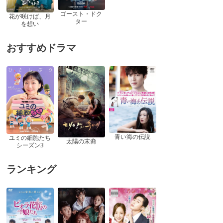
ゴースト・ドク
花が咲けば、月
ター
を想い
おすすめドラマ
青い海の伝説
ユミの細胞たち
太陽の末裔
シーズン3
ランキング