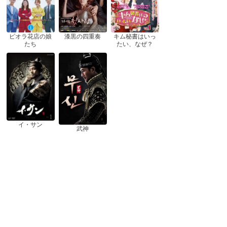
ピオラ花店の娘
漆黒の四重奏
キム秘書はいっ
たち
たい、なぜ？
イ・サン
武神