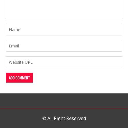
© All Right Reserved