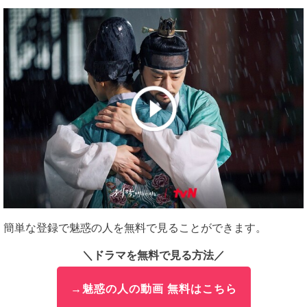
簡単な登録で魅惑の人を無料で見ることができます。
＼ドラマを無料で見る方法／
→魅惑の人の動画 無料はこちら