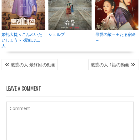
婚礼大捷＜こんれいた
シュルプ
最愛の敵～王たる宿命
いしょう＞ -愛結ぶ二
～
人-
投
魅惑の人 最終回の動画
魅惑の人 1話の動画
稿
ナ
LEAVE A COMMENT
ビ
ゲ
ー
シ
ョ
ン