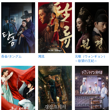
呑金/タングム
濁流
元敬（ウォンギョン）
～欲望の王妃～