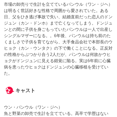
市場の卸売りで生計を立てているパンウル（ワン・ジヘ）
は明るく世話好きな性格で周囲から愛されていた。ある
日、父をひき逃げ事故で失い、結婚直前だった恋人のドン
ジュン（カン・ドンホ）まで亡くなってしまう。ドンジュ
ンとの間に子供を身ごもっていたパンウルは一人で出産し
シングルマザーになる。。6年後、パンウルは持ち前のた
くましさで子供を育てながら、大手食品会社で本部長のウ
ヒョク（カン・ウンタク）の下で働くことになる。正反対
の性格からぶつかり合う2人だが、パンウルは何故かウヒ
ョクがドンジュンに見える錯覚に陥る。実は6年前に心臓
病を患ったウヒョクはドンジュンの心臓移植を受けてい
た。
キャスト
ウン・パンウル（ワン・ジヘ）
魚と野菜の卸売で生計を立てている。高卒で学歴はない