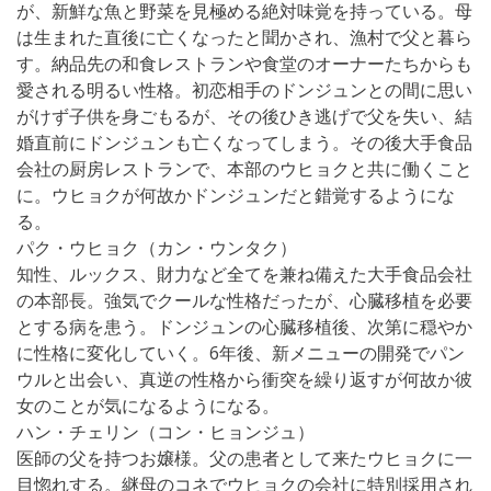
が、新鮮な魚と野菜を見極める絶対味覚を持っている。母
は生まれた直後に亡くなったと聞かされ、漁村で父と暮ら
す。納品先の和食レストランや食堂のオーナーたちからも
愛される明るい性格。初恋相手のドンジュンとの間に思い
がけず子供を身ごもるが、その後ひき逃げで父を失い、結
婚直前にドンジュンも亡くなってしまう。その後大手食品
会社の厨房レストランで、本部のウヒョクと共に働くこと
に。ウヒョクが何故かドンジュンだと錯覚するようにな
る。
パク・ウヒョク（カン・ウンタク）
知性、ルックス、財力など全てを兼ね備えた大手食品会社
の本部長。強気でクールな性格だったが、心臓移植を必要
とする病を患う。ドンジュンの心臓移植後、次第に穏やか
に性格に変化していく。6年後、新メニューの開発でパン
ウルと出会い、真逆の性格から衝突を繰り返すが何故か彼
女のことが気になるようになる。
ハン・チェリン（コン・ヒョンジュ）
医師の父を持つお嬢様。父の患者として来たウヒョクに一
目惚れする。継母のコネでウヒョクの会社に特別採用され