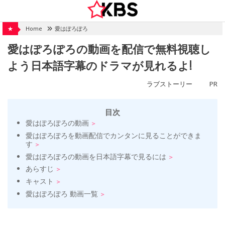
Skip
to
content
★
Home
愛はぽろぽろ
愛はぽろぽろの動画を配信で無料視聴し
よう日本語字幕のドラマが見れるよ!
ラブストーリー
PR
目次
愛はぽろぽろの動画
愛はぽろぽろを動画配信でカンタンに見ることができま
す
愛はぽろぽろの動画を日本語字幕で見るには
あらすじ
キャスト
愛はぽろぽろ 動画一覧