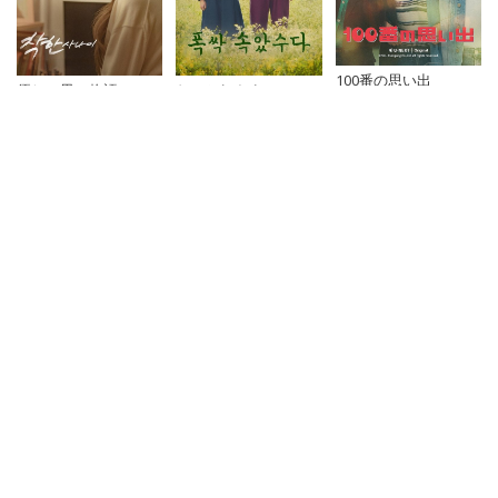
100番の思い出
優しい男の物語
おつかれさま
新着ドラマ
ギフト
自己発光オフィス～拝啓
シカゴ・タイプライター
運命の女神さま! ～
～時を越えてきみを想う
～