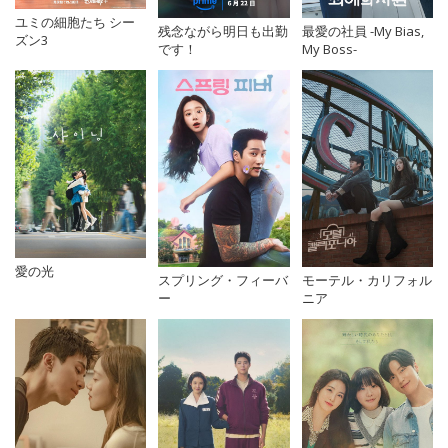
ユミの細胞たち シー
残念ながら明日も出勤
最愛の社員 -My Bias,
ズン3
です！
My Boss-
愛の光
スプリング・フィーバ
モーテル・カリフォル
ー
ニア