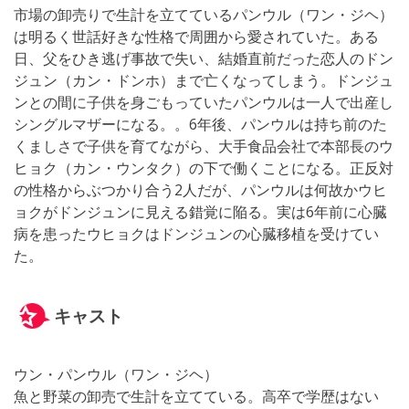
市場の卸売りで生計を立てているパンウル（ワン・ジヘ）
は明るく世話好きな性格で周囲から愛されていた。ある
日、父をひき逃げ事故で失い、結婚直前だった恋人のドン
ジュン（カン・ドンホ）まで亡くなってしまう。ドンジュ
ンとの間に子供を身ごもっていたパンウルは一人で出産し
シングルマザーになる。。6年後、パンウルは持ち前のた
くましさで子供を育てながら、大手食品会社で本部長のウ
ヒョク（カン・ウンタク）の下で働くことになる。正反対
の性格からぶつかり合う2人だが、パンウルは何故かウヒ
ョクがドンジュンに見える錯覚に陥る。実は6年前に心臓
病を患ったウヒョクはドンジュンの心臓移植を受けてい
た。
キャスト
ウン・パンウル（ワン・ジヘ）
魚と野菜の卸売で生計を立てている。高卒で学歴はない