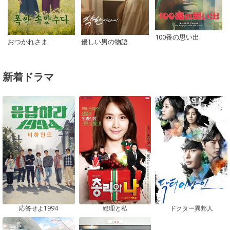
100番の思い出
おつかれさま
優しい男の物語
新着ドラマ
応答せよ1994
総理と私
ドクター異邦人