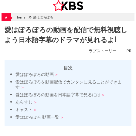
Skip
to
content
★
Home
愛はぽろぽろ
愛はぽろぽろの動画を配信で無料視聴し
よう日本語字幕のドラマが見れるよ!
ラブストーリー
PR
目次
愛はぽろぽろの動画
愛はぽろぽろを動画配信でカンタンに見ることができま
す
愛はぽろぽろの動画を日本語字幕で見るには
あらすじ
キャスト
愛はぽろぽろ 動画一覧