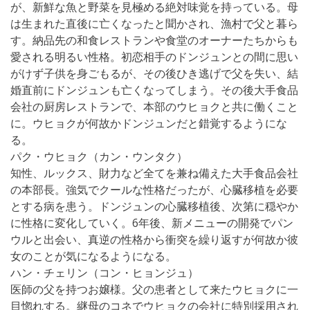
が、新鮮な魚と野菜を見極める絶対味覚を持っている。母
は生まれた直後に亡くなったと聞かされ、漁村で父と暮ら
す。納品先の和食レストランや食堂のオーナーたちからも
愛される明るい性格。初恋相手のドンジュンとの間に思い
がけず子供を身ごもるが、その後ひき逃げで父を失い、結
婚直前にドンジュンも亡くなってしまう。その後大手食品
会社の厨房レストランで、本部のウヒョクと共に働くこと
に。ウヒョクが何故かドンジュンだと錯覚するようにな
る。
パク・ウヒョク（カン・ウンタク）
知性、ルックス、財力など全てを兼ね備えた大手食品会社
の本部長。強気でクールな性格だったが、心臓移植を必要
とする病を患う。ドンジュンの心臓移植後、次第に穏やか
に性格に変化していく。6年後、新メニューの開発でパン
ウルと出会い、真逆の性格から衝突を繰り返すが何故か彼
女のことが気になるようになる。
ハン・チェリン（コン・ヒョンジュ）
医師の父を持つお嬢様。父の患者として来たウヒョクに一
目惚れする。継母のコネでウヒョクの会社に特別採用され