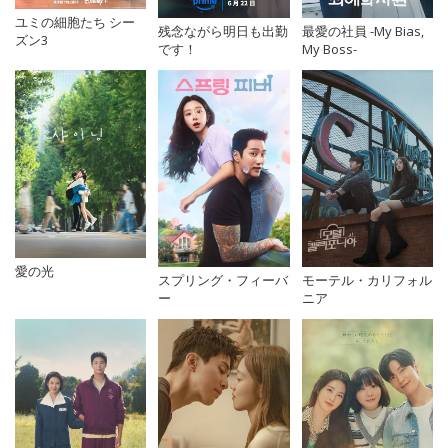
ユミの細胞たち シー
残念ながら明日も出勤
最愛の社員 -My Bias,
ズン3
です！
My Boss-
愛の光
スプリング・フィーバ
モーテル・カリフォル
ー
ニア