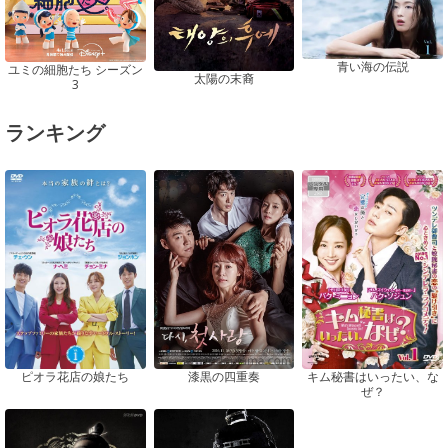
青い海の伝説
ユミの細胞たち シーズン
太陽の末裔
3
ランキング
ピオラ花店の娘たち
漆黒の四重奏
キム秘書はいったい、な
ぜ？