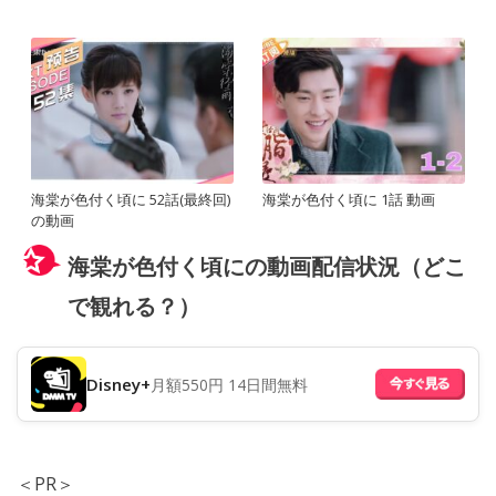
海棠が色付く頃に 52話(最終回)
海棠が色付く頃に 1話 動画
の動画
海棠が色付く頃にの動画配信状況（どこ
で観れる？）
Disney+
月額550円 14日間無料
＜PR＞