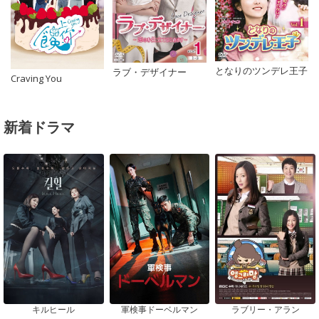
となりのツンデレ王子
ラブ・デザイナー
Craving You
新着ドラマ
キルヒール
軍検事ドーベルマン
ラブリー・アラン