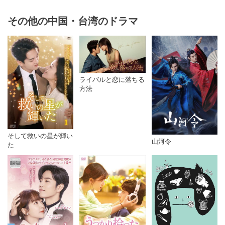
その他の中国・台湾のドラマ
ライバルと恋に落ちる
方法
そして救いの星が輝い
山河令
た