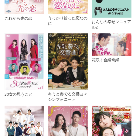
うっかり拾った恋なの
これから先の恋
おんなの幸せマニュア
に
ル2
花咲く合縁奇縁
キミと奏でる交響曲＜
30女の思うこと
シンフォニー＞