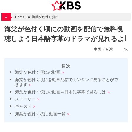
Skip
to
content
★
Home
海棠が色付く頃に
海棠が色付く頃にの動画を配信で無料視
聴しよう日本語字幕のドラマが見れるよ!
中国・台湾
PR
目次
海棠が色付く頃にの動画
海棠が色付く頃にを動画配信でカンタンに見ることがで
きます
海棠が色付く頃にの動画を日本語字幕で見るには
ストーリー
キャスト
海棠が色付く頃に 動画一覧