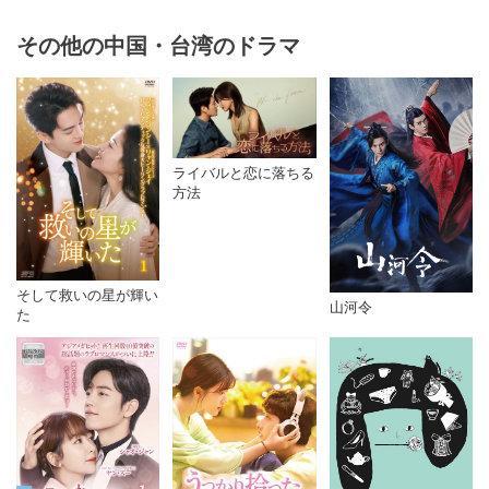
その他の中国・台湾のドラマ
ライバルと恋に落ちる
方法
そして救いの星が輝い
山河令
た