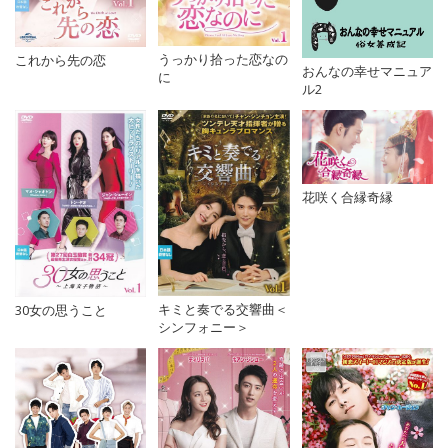
うっかり拾った恋なの
これから先の恋
おんなの幸せマニュア
に
ル2
花咲く合縁奇縁
キミと奏でる交響曲＜
30女の思うこと
シンフォニー＞