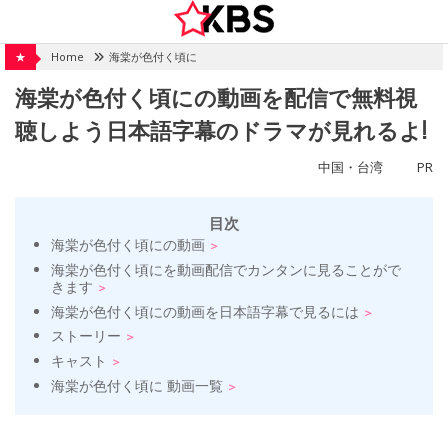
Skip
to
content
★
Home
海棠が色付く頃に
海棠が色付く頃にの動画を配信で無料視
聴しよう日本語字幕のドラマが見れるよ!
中国・台湾
PR
目次
海棠が色付く頃にの動画
海棠が色付く頃にを動画配信でカンタンに見ることがで
きます
海棠が色付く頃にの動画を日本語字幕で見るには
ストーリー
キャスト
海棠が色付く頃に 動画一覧