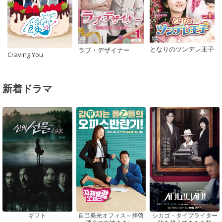
となりのツンデレ王子
ラブ・デザイナー
Craving You
新着ドラマ
ギフト
自己発光オフィス～拝啓
シカゴ・タイプライター