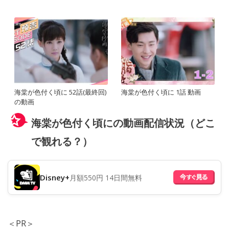
海棠が色付く頃に 52話(最終回)
海棠が色付く頃に 1話 動画
の動画
海棠が色付く頃にの動画配信状況（どこ
で観れる？）
Disney+
月額550円 14日間無料
＜PR＞