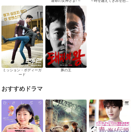
運命の女神さま! ～
～時を越えてきみを想う
～
ミッション・ボディーガ
豚の王
ード
おすすめドラマ