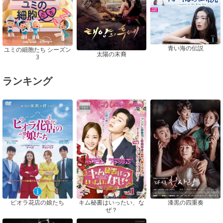
青い海の伝説
ユミの細胞たち シーズン
太陽の末裔
3
ランキング
ピオラ花店の娘たち
漆黒の四重奏
キム秘書はいったい、な
ぜ？