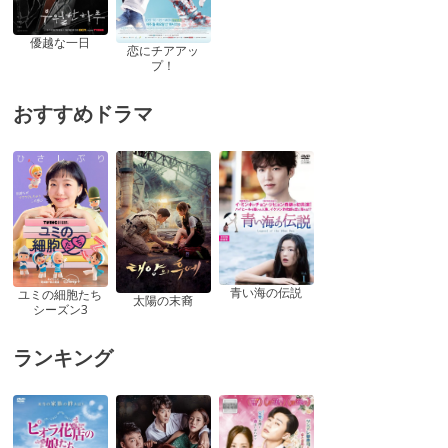
優越な一日
恋にチアアッ
プ！
おすすめドラマ
青い海の伝説
ユミの細胞たち
太陽の末裔
シーズン3
ランキング