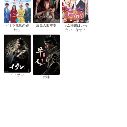
ピオラ花店の娘
漆黒の四重奏
キム秘書はいっ
たち
たい、なぜ？
イ・サン
武神