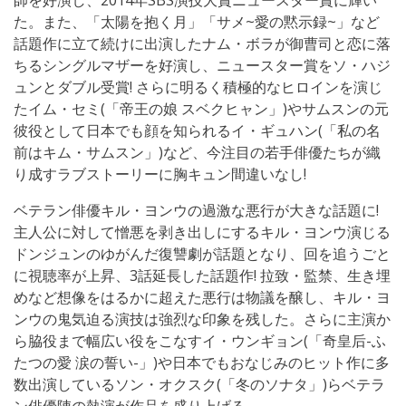
た。また、「太陽を抱く月」「サメ~愛の黙示録~」など
話題作に立て続けに出演したナム・ボラが御曹司と恋に落
ちるシングルマザーを好演し、ニュースター賞をソ・ハジ
ュンとダブル受賞! さらに明るく積極的なヒロインを演じ
たイム・セミ(「帝王の娘 スベクヒャン」)やサムスンの元
彼役として日本でも顔を知られるイ・ギュハン(「私の名
前はキム・サムスン」)など、今注目の若手俳優たちが織
り成すラブストーリーに胸キュン間違いなし!
ベテラン俳優キル・ヨンウの過激な悪行が大きな話題に!
主人公に対して憎悪を剥き出しにするキル・ヨンウ演じる
ドンジュンのゆがんだ復讐劇が話題となり、回を追うごと
に視聴率が上昇、3話延長した話題作! 拉致・監禁、生き埋
めなど想像をはるかに超えた悪行は物議を醸し、キル・ヨ
ンウの鬼気迫る演技は強烈な印象を残した。さらに主演か
ら脇役まで幅広い役をこなすイ・ウンギョン(「奇皇后-ふ
たつの愛 涙の誓い-」)や日本でもおなじみのヒット作に多
数出演しているソン・オクスク(「冬のソナタ」)らベテラ
ン俳優陣の熱演が作品を盛り上げる。