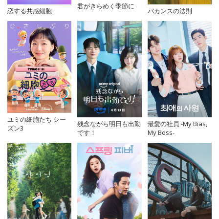
君がきらめく季節に
恋する共感細胞
バカンスの法則
ユミの細胞たち シー
残念ながら明日も出勤
最愛の社員 -My Bias,
ズン3
です！
My Boss-