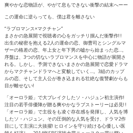
爽やかな恋物語が、やがて息もできない衝撃の結末へーー
この運命に逆らっても、僕は君を離さない
“ラブロマンス×マクチャン”
まさかの急展開で視聴者の心をガッチリ掴んだ衝撃作! !
出生の秘密を抱える2人の運命の恋、御曹司とシングルマ
ザーの格差の恋、年上女と年下男の嘘から始まった恋…。
序盤は、3つの切ないラブロマンスを中心に物語が展開さ
れる。しかし、予測できないまさかの急展開で恋愛ドラマ
からマクチャンドラマへと変貌していく…。3組のカップ
ルの恋、そして主人公が巻き込まれる壮絶な復讐劇からも
目が離せない!
「オーロラ姫」で大ブレイクしたソ・ハジュン初主演作!
注目の若手俳優陣が贈る爽やかなラブストーリーは必見! !
「オーロラ姫」で主役をも凌ぐ存在感を発揮し、人気を博
したソ・ハジュン。その圧倒的な人気を受け、ドラマ2作
目にして主演に大抜擢! ヒロインを守り続ける心優しい医
師を好演し、2014年SBS演技大賞ニュースター賞に輝い