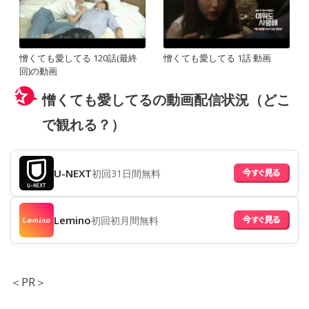
憎くても愛してる 120話(最終
憎くても愛してる 1話 動画
回)の動画
憎くても愛してるの動画配信状況（どこ
で観れる？）
U-NEXT
初回31日間無料
Lemino
初回初月間無料
＜PR＞