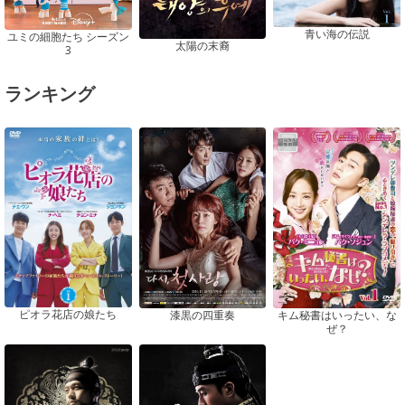
青い海の伝説
ユミの細胞たち シーズン
太陽の末裔
3
ランキング
ピオラ花店の娘たち
漆黒の四重奏
キム秘書はいったい、な
ぜ？