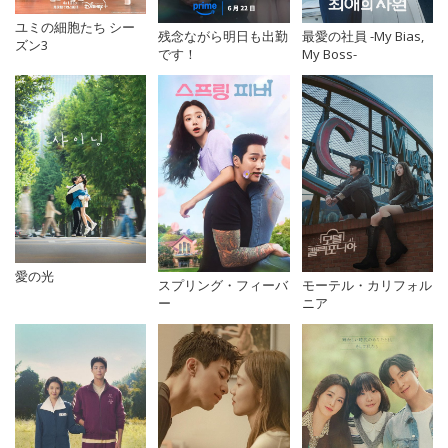
ユミの細胞たち シー
残念ながら明日も出勤
最愛の社員 -My Bias,
ズン3
です！
My Boss-
愛の光
スプリング・フィーバ
モーテル・カリフォル
ー
ニア