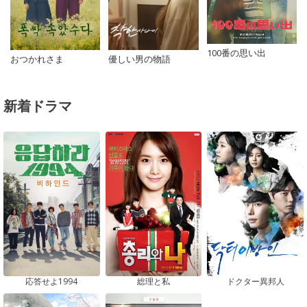
100番の思い出
おつかれさま
優しい男の物語
新着ドラマ
応答せよ1994
総理と私
ドクター異邦人