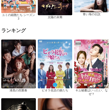
青い海の伝説
ユミの細胞たち シーズン
太陽の末裔
3
ランキング
ピオラ花店の娘たち
漆黒の四重奏
キム秘書はいったい、な
ぜ？