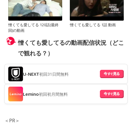
憎くても愛してる 120話(最終
憎くても愛してる 1話 動画
回)の動画
憎くても愛してるの動画配信状況（どこ
で観れる？）
U-NEXT
初回31日間無料
Lemino
初回初月間無料
＜PR＞