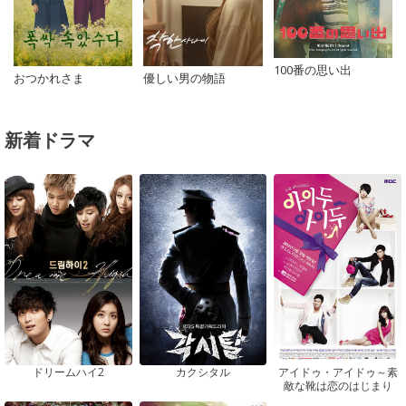
100番の思い出
おつかれさま
優しい男の物語
新着ドラマ
ドリームハイ2
カクシタル
アイドゥ・アイドゥ～素
敵な靴は恋のはじまり