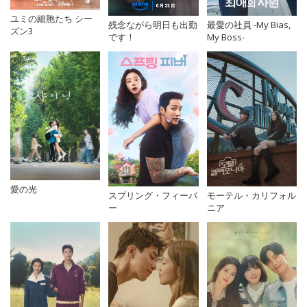
ユミの細胞たち シー
残念ながら明日も出勤
最愛の社員 -My Bias,
ズン3
です！
My Boss-
愛の光
スプリング・フィーバ
モーテル・カリフォル
ー
ニア