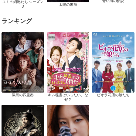
青い海の伝説
ユミの細胞たち シーズン
太陽の末裔
3
ランキング
ピオラ花店の娘たち
漆黒の四重奏
キム秘書はいったい、な
ぜ？