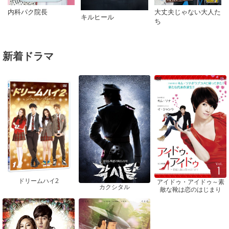
大丈夫じゃない大人た
内科パク院長
キルヒール
ち
新着ドラマ
ドリームハイ2
アイドゥ・アイドゥ～素
カクシタル
敵な靴は恋のはじまり