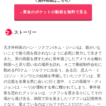
＼無料視聴はこちら／
→黄金のポケットの動画を無料で見る
ストーリー
天才外科医のハン・ソクフン(キム・ジハン)は、親がいな
いことで後ろ指を指されないように必死に努力して生きて
きた。実の両親を捜すために長年過ごしたアメリカを離れ
韓国へと戻り思い出の場所を訪れ、そこで番組制作会社に
勤めるPDクム・ソルファに出会う。ある日、恋人ペ・ミ
ニ(ソン・スンウ)との結婚を準備していたソクフンは、実
の父親を名乗る男に会いに行く道中、ミニの母親サ・グィ
ジョン(ユ・ヘリ)が運転する車に轢かれてしまう。事件発
覚を恐れたグィジョンは、ソクフンを置き去りにしてその
場から逃げ去る。病院で目を覚ましたソクフンは記憶喪失
となり、覚えているのはソルファのことだけだった…。一