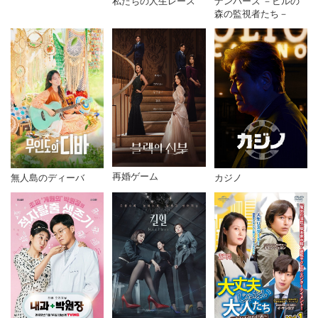
私たちの人生レース
ナンバーズ －ビルの
森の監視者たち－
再婚ゲーム
無人島のディーバ
カジノ