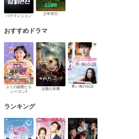
少年非行
バラマンション
おすすめドラマ
青い海の伝説
ユミの細胞たち
太陽の末裔
シーズン3
ランキング