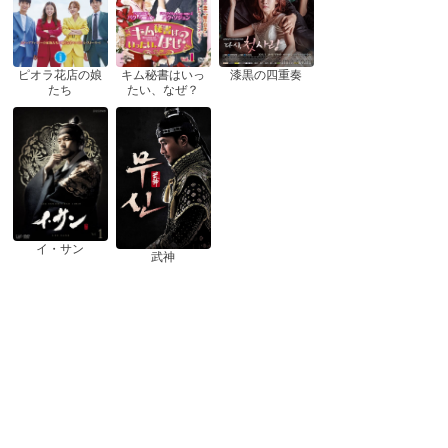
ピオラ花店の娘
漆黒の四重奏
キム秘書はいっ
たち
たい、なぜ？
イ・サン
武神