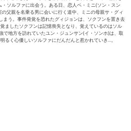
ム・ソルファに出会う。ある日、恋人ペ・ミニ(ソン・スン
実の父親を名乗る男に会いに行く道中、ミニの母親サ・グィ
てしまう。事件発覚を恐れたグィジョンは、ソクフンを置き去
を覚ましたソクフンは記憶喪失となり、覚えているのはソル
強で地方を訪れていたユン・ジュンサン(イ・ソンホ)は、取
明るく心優しいソルファにだんだんと惹かれていき…。