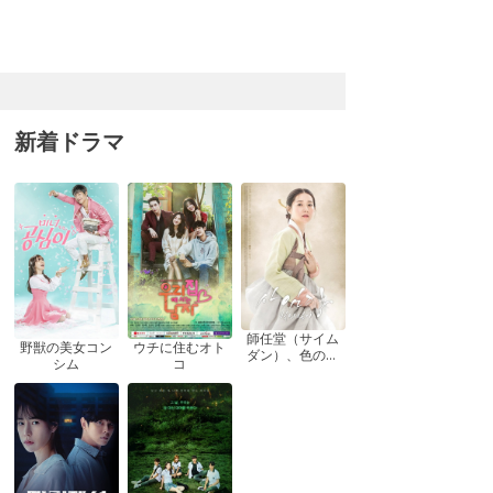
新着ドラマ
師任堂（サイム
ウチに住むオト
野獣の美女コン
ダン）、色の日
コ
シム
記