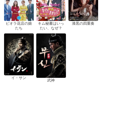
ピオラ花店の娘
漆黒の四重奏
キム秘書はいっ
たち
たい、なぜ？
イ・サン
武神