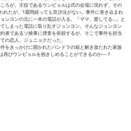
ところが、主役であるウンビョルは式の会場に現れず、その
われたが、1週間経っても音沙汰がない。事件に巻き込まれ
ョンヨンの元に一本の電話が入る。「ママ、愛してる…」と
れてしまった電話に取り乱すジョンヨン。そんなジョンヨン
婚約者であるソ検事に捜査を依頼するが、そこで事件を担当
つての恋人、ジュニョクだった。
事件をきっかけに開かれたパンドラの箱と解き放たれた家族
は再びウンビョルを抱きしめることができるのか―？