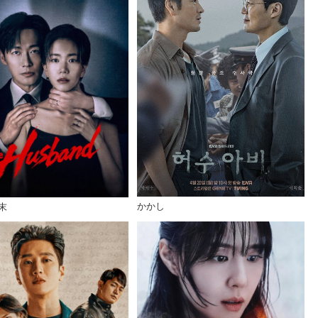
かかし
末