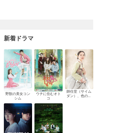
新着ドラマ
師任堂（サイム
ウチに住むオト
野獣の美女コン
ダン）、色の日
コ
シム
記