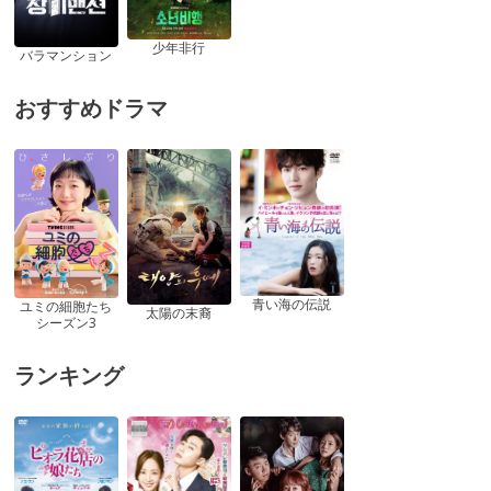
少年非行
バラマンション
おすすめドラマ
青い海の伝説
ユミの細胞たち
太陽の末裔
シーズン3
ランキング