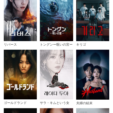
リバース
トングンー呪いの宮ー
キリゴ
ゴールドランド
サラ・キムという女
夫婦の結末