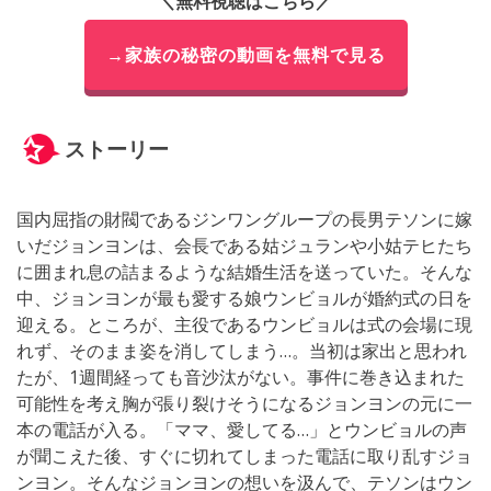
＼無料視聴はこちら／
→家族の秘密の動画を無料で見る
ストーリー
国内屈指の財閥であるジンワングループの長男テソンに嫁
いだジョンヨンは、会長である姑ジュランや小姑テヒたち
に囲まれ息の詰まるような結婚生活を送っていた。そんな
中、ジョンヨンが最も愛する娘ウンビョルが婚約式の日を
迎える。ところが、主役であるウンビョルは式の会場に現
れず、そのまま姿を消してしまう…。当初は家出と思われ
たが、1週間経っても音沙汰がない。事件に巻き込まれた
可能性を考え胸が張り裂けそうになるジョンヨンの元に一
本の電話が入る。「ママ、愛してる…」とウンビョルの声
が聞こえた後、すぐに切れてしまった電話に取り乱すジョ
ンヨン。そんなジョンヨンの想いを汲んで、テソンはウン