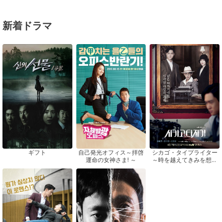
新着ドラマ
ギフト
自己発光オフィス～拝啓
シカゴ・タイプライター
運命の女神さま! ～
～時を越えてきみを想う
～