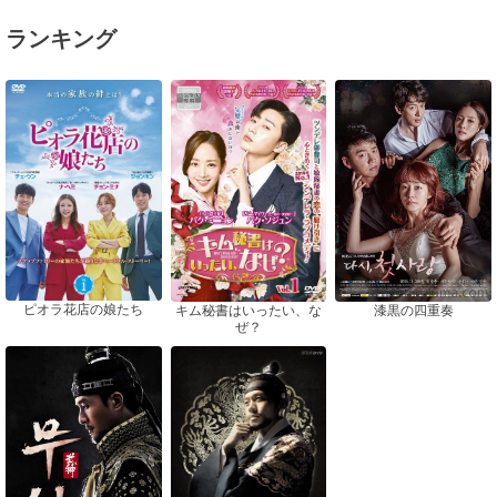
ランキング
ピオラ花店の娘たち
漆黒の四重奏
キム秘書はいったい、な
ぜ？