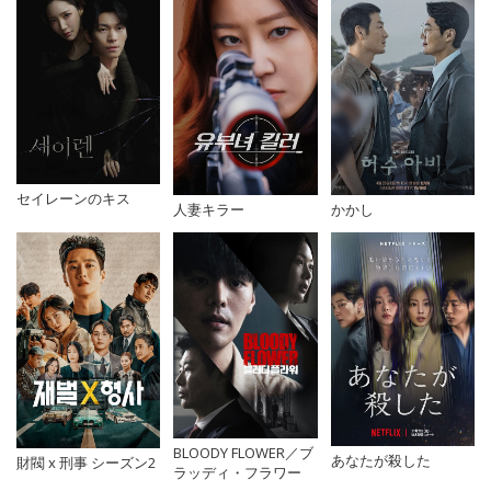
セイレーンのキス
人妻キラー
かかし
BLOODY FLOWER／ブ
あなたが殺した
財閥 x 刑事 シーズン2
ラッディ・フラワー