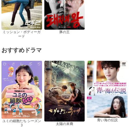
ミッション・ボディーガ
豚の王
ード
おすすめドラマ
青い海の伝説
ユミの細胞たち シーズン
太陽の末裔
3