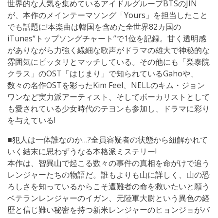
世界的な人気を集めているアイドルグループBTSのJIN
が、本作のメインテーマソング「Yours」を担当したこと
でも話題に!本楽曲は韓国を含めた全世界82カ国の
iTunes“トップソングチャート”で1位を記録。甘く透明感
がありながら力強く繊細な歌声がドラマの雄大で神秘的な
雰囲気にピッタリとマッチしている。その他にも「梨泰院
クラス」のOST「はじまり」で知られているGahoや、
数々の名作OSTを彩ったKim Feel、NELLのキム・ジョン
ワンなど実力派アーティスト、そしてボーカリストとして
も愛されている少女時代のテヨンも参加し、ドラマに彩り
を与えている!
■犯人は一体誰なのか…?全員容疑者の状態から紐解かれて
いく結末に思わずうなる本格派ミステリー!
本作は、智異山で起こる数々の事件の真相を命がけで追う
レンジャーたちの物語だ。誰もよりも山に詳しく、山の恐
ろしさを知っているからこそ遭難者の命を救いたいと願う
ベテランレンジャーのイガン、元陸軍大尉という異色の経
歴と信じ難い秘密を持つ新米レンジャーのヒョンジョがバ