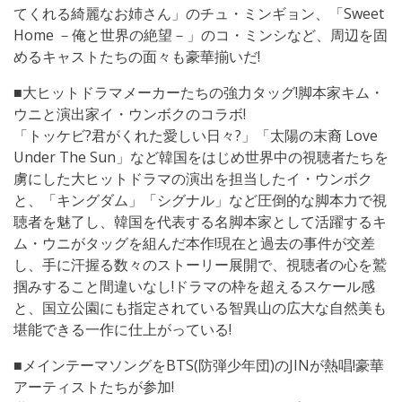
てくれる綺麗なお姉さん」のチュ・ミンギョン、「Sweet
Home －俺と世界の絶望－」のコ・ミンシなど、周辺を固
めるキャストたちの面々も豪華揃いだ!
■大ヒットドラマメーカーたちの強力タッグ!脚本家キム・
ウニと演出家イ・ウンボクのコラボ!
「トッケビ?君がくれた愛しい日々?」「太陽の末裔 Love
Under The Sun」など韓国をはじめ世界中の視聴者たちを
虜にした大ヒットドラマの演出を担当したイ・ウンボク
と、「キングダム」「シグナル」など圧倒的な脚本力で視
聴者を魅了し、韓国を代表する名脚本家として活躍するキ
ム・ウニがタッグを組んだ本作!現在と過去の事件が交差
し、手に汗握る数々のストーリー展開で、視聴者の心を鷲
掴みすること間違いなし!ドラマの枠を超えるスケール感
と、国立公園にも指定されている智異山の広大な自然美も
堪能できる一作に仕上がっている!
■メインテーマソングをBTS(防弾少年団)のJINが熱唱!豪華
アーティストたちが参加!