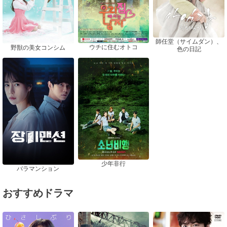
師任堂（サイムダン）、
ウチに住むオトコ
野獣の美女コンシム
色の日記
少年非行
バラマンション
おすすめドラマ