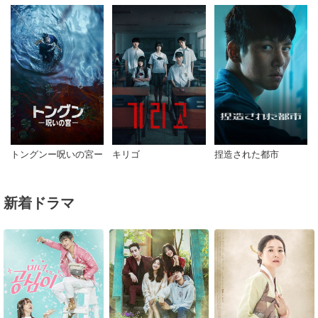
トングンー呪いの宮ー
キリゴ
捏造された都市
新着ドラマ