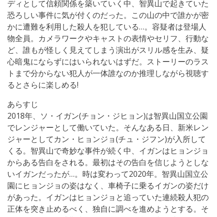
ディとして信頼関係を築いていく中、智異山で起きていた
恐ろしい事件に気が付くのだった。この山の中で誰かが密
かに遭難を利用した殺人を犯している…。容疑者は登場人
物全員。カメラワークやキャストの表情やセリフ、行動な
ど、誰もが怪しく見えてしまう演出がスリル感を生み、疑
心暗鬼にならずにはいられないはずだ。ストーリーのラス
トまで分からない犯人が一体誰なのか推理しながら視聴す
るとさらに楽しめる!
あらすじ
2018年、ソ・イガン(チョン・ジヒョン)は智異山国立公園
でレンジャーとして働いていた。そんなある日、新米レン
ジャーとしてカン・ヒョンジョ(チュ・ジフン)が入所して
くる。智異山で奇妙な事件が続く中、イガンはヒョンジョ
からある告白をされる。最初はその告白を信じようとしな
いイガンだったが…。時は変わって2020年。智異山国立公
園にヒョンジョの姿はなく、車椅子に乗るイガンの姿だけ
があった。イガンはヒョンジョと追っていた連続殺人犯の
正体を突き止めるべく、独自に調べを進めようとする。そ