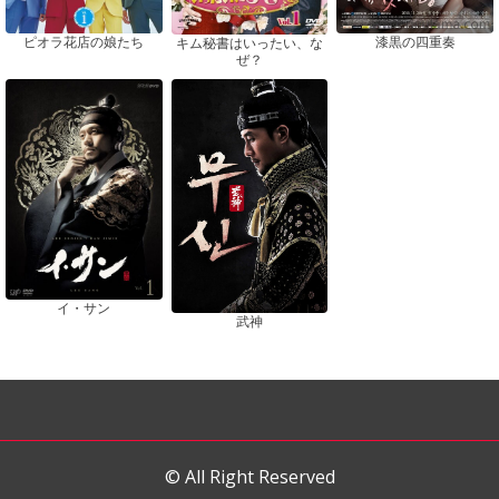
ピオラ花店の娘たち
漆黒の四重奏
キム秘書はいったい、な
ぜ？
イ・サン
武神
© All Right Reserved