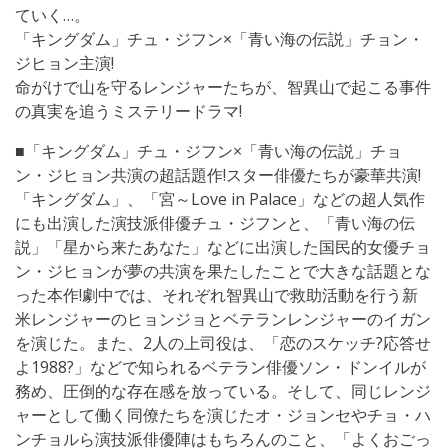
ていく…。
「キングダム」チュ・ジフン×「青い海の伝説」チョン・
ジヒョン主演!
命がけで山を守るレンジャーたちが、智異山で起こる事件
の真実を追うミステリードラマ!
■「キングダム」チュ・ジフン×「青い海の伝説」チョ
ン・ジヒョン共演の超話題作!スター俳優たちが豪華共演!
「キングダム」、「宮～Love in Palace」などの超人気作
にも出演した演技派俳優チュ・ジフンと、「青い海の伝
説」「星から来たあなた」などに出演した国民的女優チョ
ン・ジヒョンが夢の共演を果たしたことで大きな話題とな
った本作!劇中では、それぞれ智異山で救助活動を行う新
米レンジャーのヒョンジョとベテランレンジャーのイガン
を演じた。また、2人の上司役は、「恋のスケッチ?応答せ
よ1988?」などで知られるベテラン俳優ソン・ドンイルが
務め、圧倒的な存在感を放っている。そして、同じレンジ
ャーとして働く同僚たちを演じたオ・ジョンセやチョ・ハ
ンチョルら演技派俳優陣はもちろんのこと、「よくおごっ