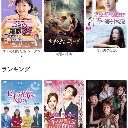
青い海の伝説
ユミの細胞たち シーズン
太陽の末裔
3
ランキング