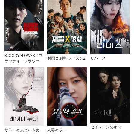
BLOODY FLOWER／ブ
財閥 x 刑事 シーズン2
リバース
ラッディ・フラワー
セイレーンのキス
サラ・キムという女
人妻キラー