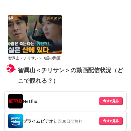
智異山＜チリサン＞ 1話の動画
智異山＜チリサン＞の動画配信状況（ど
こで観れる？）
Netflix
プライムビデオ
初回30日間無料