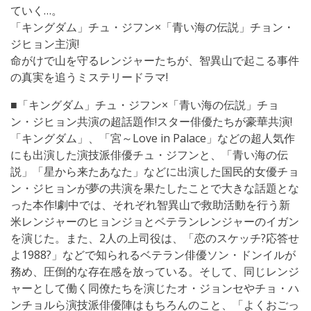
ていく…。
「キングダム」チュ・ジフン×「青い海の伝説」チョン・
ジヒョン主演!
命がけで山を守るレンジャーたちが、智異山で起こる事件
の真実を追うミステリードラマ!
■「キングダム」チュ・ジフン×「青い海の伝説」チョ
ン・ジヒョン共演の超話題作!スター俳優たちが豪華共演!
「キングダム」、「宮～Love in Palace」などの超人気作
にも出演した演技派俳優チュ・ジフンと、「青い海の伝
説」「星から来たあなた」などに出演した国民的女優チョ
ン・ジヒョンが夢の共演を果たしたことで大きな話題とな
った本作!劇中では、それぞれ智異山で救助活動を行う新
米レンジャーのヒョンジョとベテランレンジャーのイガン
を演じた。また、2人の上司役は、「恋のスケッチ?応答せ
よ1988?」などで知られるベテラン俳優ソン・ドンイルが
務め、圧倒的な存在感を放っている。そして、同じレンジ
ャーとして働く同僚たちを演じたオ・ジョンセやチョ・ハ
ンチョルら演技派俳優陣はもちろんのこと、「よくおごっ