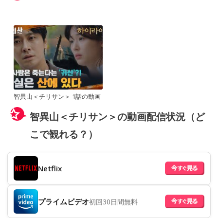
智異山＜チリサン＞ 1話の動画
智異山＜チリサン＞の動画配信状況（ど
こで観れる？）
Netflix
プライムビデオ
初回30日間無料