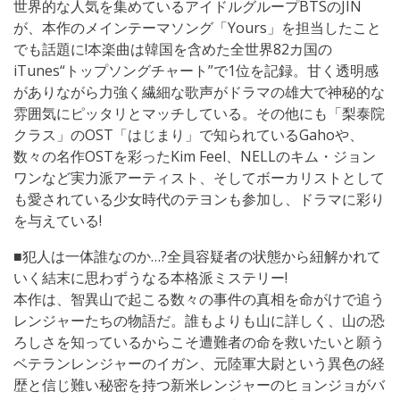
世界的な人気を集めているアイドルグループBTSのJIN
が、本作のメインテーマソング「Yours」を担当したこと
でも話題に!本楽曲は韓国を含めた全世界82カ国の
iTunes“トップソングチャート”で1位を記録。甘く透明感
がありながら力強く繊細な歌声がドラマの雄大で神秘的な
雰囲気にピッタリとマッチしている。その他にも「梨泰院
クラス」のOST「はじまり」で知られているGahoや、
数々の名作OSTを彩ったKim Feel、NELLのキム・ジョン
ワンなど実力派アーティスト、そしてボーカリストとして
も愛されている少女時代のテヨンも参加し、ドラマに彩り
を与えている!
■犯人は一体誰なのか…?全員容疑者の状態から紐解かれて
いく結末に思わずうなる本格派ミステリー!
本作は、智異山で起こる数々の事件の真相を命がけで追う
レンジャーたちの物語だ。誰もよりも山に詳しく、山の恐
ろしさを知っているからこそ遭難者の命を救いたいと願う
ベテランレンジャーのイガン、元陸軍大尉という異色の経
歴と信じ難い秘密を持つ新米レンジャーのヒョンジョがバ