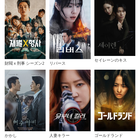
セイレーンのキス
財閥 x 刑事 シーズン2
リバース
人妻キラー
ゴールドランド
かかし