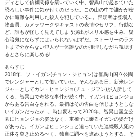
ディとして信頼関係を築いていく中、智異山で起きていた
恐ろしい事件に気が付くのだった。この山の中で誰かが密
かに遭難を利用した殺人を犯している…。容疑者は登場人
物全員。カメラワークやキャストの表情やセリフ、行動な
ど、誰もが怪しく見えてしまう演出がスリル感を生み、疑
心暗鬼にならずにはいられないはずだ。ストーリーのラス
トまで分からない犯人が一体誰なのか推理しながら視聴す
るとさらに楽しめる!
あらすじ
2018年、ソ・イガン(チョン・ジヒョン)は智異山国立公園
でレンジャーとして働いていた。そんなある日、新米レン
ジャーとしてカン・ヒョンジョ(チュ・ジフン)が入所して
くる。智異山で奇妙な事件が続く中、イガンはヒョンジョ
からある告白をされる。最初はその告白を信じようとしな
いイガンだったが…。時は変わって2020年。智異山国立公
園にヒョンジョの姿はなく、車椅子に乗るイガンの姿だけ
があった。イガンはヒョンジョと追っていた連続殺人犯の
正体を突き止めるべく、独自に調べを進めようとする。そ