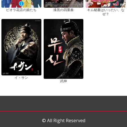
ピオラ花店の娘たち
漆黒の四重奏
キム秘書はいったい、な
ぜ？
イ・サン
武神
© All Right Reserved