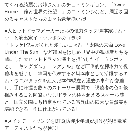
てくれる綺麗なお姉さん」のチュ・ミンギョン、「Sweet
Home －俺と世界の絶望－」のコ・ミンシなど、周辺を固
めるキャストたちの面々も豪華揃いだ!
■大ヒットドラマメーカーたちの強力タッグ!脚本家キム・
ウニと演出家イ・ウンボクのコラボ!
「トッケビ?君がくれた愛しい日々?」「太陽の末裔 Love
Under The Sun」など韓国をはじめ世界中の視聴者たちを
虜にした大ヒットドラマの演出を担当したイ・ウンボク
と、「キングダム」「シグナル」など圧倒的な脚本力で視
聴者を魅了し、韓国を代表する名脚本家として活躍するキ
ム・ウニがタッグを組んだ本作!現在と過去の事件が交差
し、手に汗握る数々のストーリー展開で、視聴者の心を鷲
掴みすること間違いなし!ドラマの枠を超えるスケール感
と、国立公園にも指定されている智異山の広大な自然美も
堪能できる一作に仕上がっている!
■メインテーマソングをBTS(防弾少年団)のJINが熱唱!豪華
アーティストたちが参加!