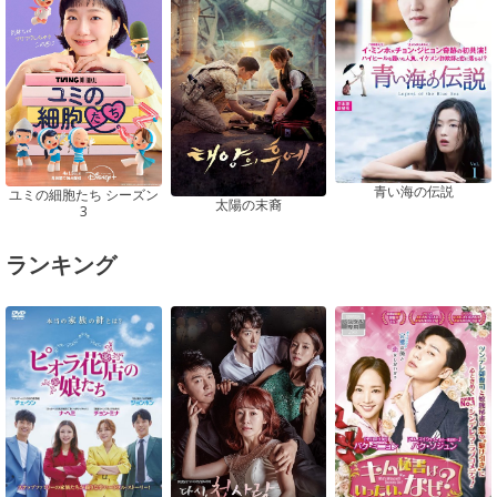
青い海の伝説
ユミの細胞たち シーズン
太陽の末裔
3
ランキング