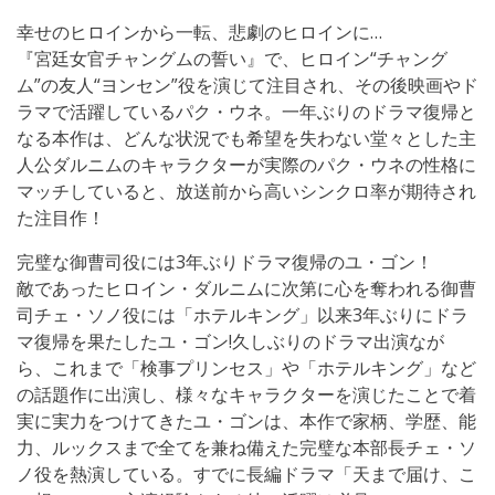
幸せのヒロインから一転、悲劇のヒロインに…
『宮廷女官チャングムの誓い』で、ヒロイン“チャング
ム”の友人“ヨンセン”役を演じて注目され、その後映画やド
ラマで活躍しているパク・ウネ。一年ぶりのドラマ復帰と
なる本作は、どんな状況でも希望を失わない堂々とした主
人公ダルニムのキャラクターが実際のパク・ウネの性格に
マッチしていると、放送前から高いシンクロ率が期待され
た注目作！
完璧な御曹司役には3年ぶりドラマ復帰のユ・ゴン！
敵であったヒロイン・ダルニムに次第に心を奪われる御曹
司チェ・ソノ役には「ホテルキング」以来3年ぶりにドラ
マ復帰を果たしたユ・ゴン!久しぶりのドラマ出演なが
ら、これまで「検事プリンセス」や「ホテルキング」など
の話題作に出演し、様々なキャラクターを演じたことで着
実に実力をつけてきたユ・ゴンは、本作で家柄、学歴、能
力、ルックスまで全てを兼ね備えた完璧な本部長チェ・ソ
ノ役を熱演している。すでに長編ドラマ「天まで届け、こ