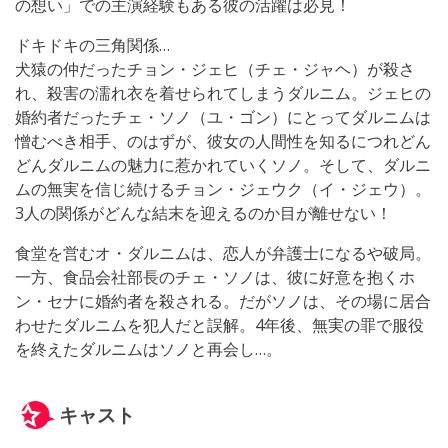
の想い」での主演経験もある彼の活躍は必見！
ドキドキの三角関係…
犬猿の仲だったチョン・ジェヒ（チェ・ジャヘ）が殺さ
れ、殺害の濡れ衣を着せられてしまうダルニム。ジェヒの
婚約者だったチェ・ソノ（ユ・ゴン）にとってダルニムは
憎むべき相手、のはずが、彼女の人間性を知るにつれどん
どんダルニムの魅力に惹かれていくソノ。そして、ダルニ
ムの無実を信じ続けるチョン・ジェウク（イ・ジェウ）。
3人の関係がどんな結末を迎えるのか目が離せない！
食堂を営むオ・ダルニムは、恋人が弁護士になるや破局。
一方、食品会社部長のチェ・ソノは、彼に好意を抱くホ
ン・セナに婚約者を殺される。だがソノは、その場に居合
わせたダルニムを犯人だと誤解。4年後、無実の罪で服役
を終えたダルニムはソノと再会し…。
キャスト