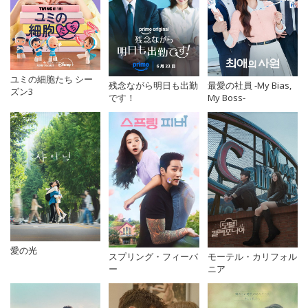
ユミの細胞たち シー
残念ながら明日も出勤
最愛の社員 -My Bias,
ズン3
です！
My Boss-
愛の光
スプリング・フィーバ
モーテル・カリフォル
ー
ニア