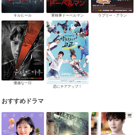
キルヒール
軍検事ドーベルマン
ラブリー・アラン
優越な一日
恋にチアアップ！
おすすめドラマ