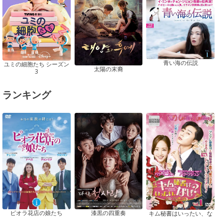
青い海の伝説
ユミの細胞たち シーズン
太陽の末裔
3
ランキング
ピオラ花店の娘たち
漆黒の四重奏
キム秘書はいったい、な