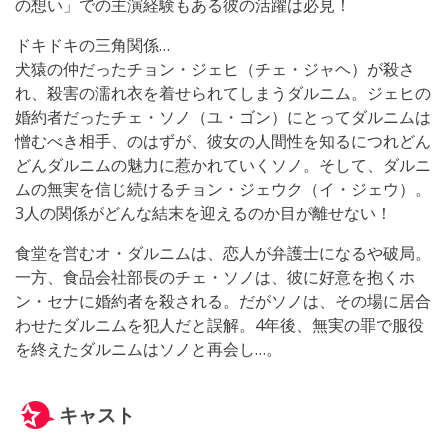
の想い」での主演経験もある彼の活躍は必見！
ドキドキの三角関係…
犬猿の仲だったチョン・ジェヒ（チェ・ジャヘ）が殺さ
れ、殺害の濡れ衣を着せられてしまうダルニム。ジェヒの
婚約者だったチェ・ソノ（ユ・ゴン）にとってダルニムは
憎むべき相手、のはずが、彼女の人間性を知るにつれどん
どんダルニムの魅力に惹かれていくソノ。そして、ダルニ
ムの無実を信じ続けるチョン・ジェウク（イ・ジェウ）。
3人の関係がどんな結末を迎えるのか目が離せない！
食堂を営むオ・ダルニムは、恋人が弁護士になるや破局。
一方、食品会社部長のチェ・ソノは、彼に好意を抱くホ
ン・セナに婚約者を殺される。だがソノは、その場に居合
わせたダルニムを犯人だと誤解。4年後、無実の罪で服役
を終えたダルニムはソノと再会し…。
キャスト