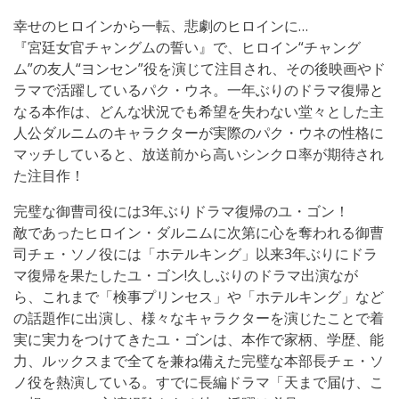
幸せのヒロインから一転、悲劇のヒロインに…
『宮廷女官チャングムの誓い』で、ヒロイン“チャング
ム”の友人“ヨンセン”役を演じて注目され、その後映画やド
ラマで活躍しているパク・ウネ。一年ぶりのドラマ復帰と
なる本作は、どんな状況でも希望を失わない堂々とした主
人公ダルニムのキャラクターが実際のパク・ウネの性格に
マッチしていると、放送前から高いシンクロ率が期待され
た注目作！
完璧な御曹司役には3年ぶりドラマ復帰のユ・ゴン！
敵であったヒロイン・ダルニムに次第に心を奪われる御曹
司チェ・ソノ役には「ホテルキング」以来3年ぶりにドラ
マ復帰を果たしたユ・ゴン!久しぶりのドラマ出演なが
ら、これまで「検事プリンセス」や「ホテルキング」など
の話題作に出演し、様々なキャラクターを演じたことで着
実に実力をつけてきたユ・ゴンは、本作で家柄、学歴、能
力、ルックスまで全てを兼ね備えた完璧な本部長チェ・ソ
ノ役を熱演している。すでに長編ドラマ「天まで届け、こ