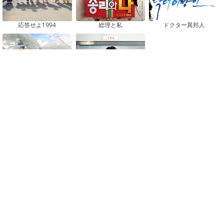
応答せよ1994
総理と私
ドクター異邦人
ゴースト・ドクター
花が咲けば、月を想い
おすすめドラマ