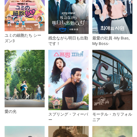
ユミの細胞たち シー
残念ながら明日も出勤
最愛の社員 -My Bias,
ズン3
です！
My Boss-
愛の光
スプリング・フィーバ
モーテル・カリフォル
ー
ニア