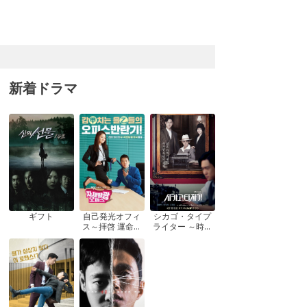
新着ドラマ
ギフト
自己発光オフィ
シカゴ・タイプ
ス～拝啓 運命の
ライター ～時を
女神さま! ～
越えてきみを想
う～