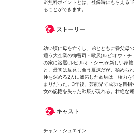
※無料ポイントとは、登録時にもらえる1
ることができます。
ストーリー
幼い頃に母を亡くし、弟とともに養父母の
通う大企業の御曹司・歐辰(ルビ:オウ・
の家に洛熙(ルビ:ルオ・シー)が新しい
と、最初は反発し合う夏沫だが、秘めら
仲を深める2人に嫉妬した歐辰は、権力を
まりだった。3年後、芸能界で成功を目指
女の記憶を失った歐辰が現れる。壮絶な運
キャスト
チャン・シュエイン