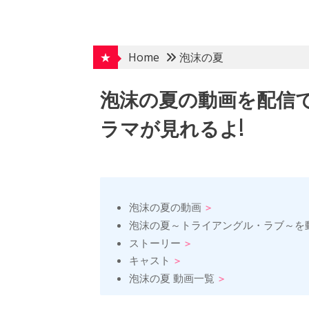
Skip
to
content
★
Home
泡沫の夏
泡沫の夏の動画を配信
ラマが見れるよ!
泡沫の夏の動画
泡沫の夏～トライアングル・ラブ～を
ストーリー
キャスト
泡沫の夏 動画一覧