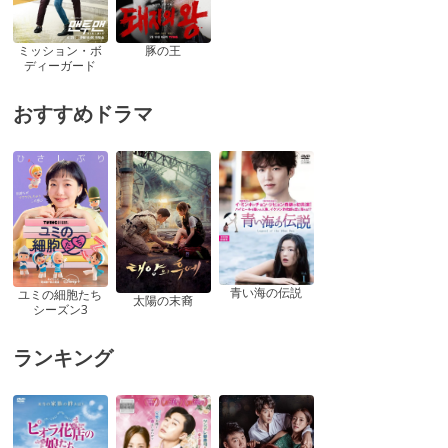
ミッション・ボ
豚の王
ディーガード
おすすめドラマ
青い海の伝説
ユミの細胞たち
太陽の末裔
シーズン3
ランキング