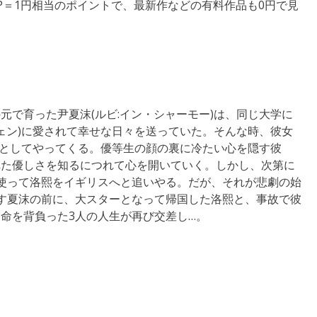
P＝1円相当のポイントで、最新作などの有料作品も0円で見
元で育った尹夏沫(ルビ:イン・シャーモー)は、同じ大学に
チェン)に愛されて幸せな日々を送っていた。そんな時、彼女
家族としてやってくる。優等生の顔の裏に冷たい心を隠す彼
れた優しさを知るにつれて心を開いていく。しかし、次第に
使って洛熙をイギリスへと追いやる。だが、それが悲劇の始
す夏沫の前に、大スターとなって帰国した洛熙と、事故で彼
命を背負った3人の人生が再び交差し…。