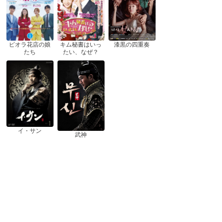
ピオラ花店の娘
漆黒の四重奏
キム秘書はいっ
たち
たい、なぜ？
イ・サン
武神