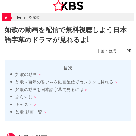
Skip
to
content
★
Home
如歌
如歌の動画を配信で無料視聴しよう日本
語字幕のドラマが見れるよ!
中国・台湾
PR
目次
如歌の動画
如歌～百年の誓い～を動画配信でカンタンに見れる
如歌の動画を日本語字幕で見るには
あらすじ
キャスト
如歌 動画一覧