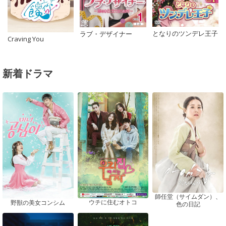
となりのツンデレ王子
ラブ・デザイナー
Craving You
新着ドラマ
師任堂（サイムダン）、
ウチに住むオトコ
野獣の美女コンシム
色の日記