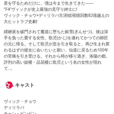
君を守るためだけに、僕は今まで生きてきた――
“F4″ヴィックが史上最強の見守り紳士に!
ヴィック・チョウ×ディリラバ主演!総視聴回数82億越えの
大ヒットラブ史劇!
縹緲派を破門されて魔道に堕ちた銀雪(ぎんせつ)。彼は深
手を負った愛する女性、歌児(かじ)を連れてかつての師匠
の元に帰る。そして歌児が息を引き取ると、再び生まれ変
わるはずの彼女に会いたいと願い、仙道に戻るため100年
の苦痛を引き受ける。それから時が移り過ぎ、洛陽の都。
評判の高い妓楼・品花楼に歌児という名の女性が現れ
て…。
キャスト
ヴィック・チョウ
ディリラバ
チャン・ビンビン