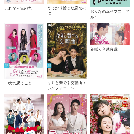
うっかり拾った恋なの
これから先の恋
おんなの幸せマニュア
に
ル2
花咲く合縁奇縁
キミと奏でる交響曲＜
30女の思うこと
シンフォニー＞