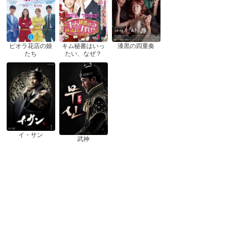
ピオラ花店の娘
漆黒の四重奏
キム秘書はいっ
たち
たい、なぜ？
イ・サン
武神