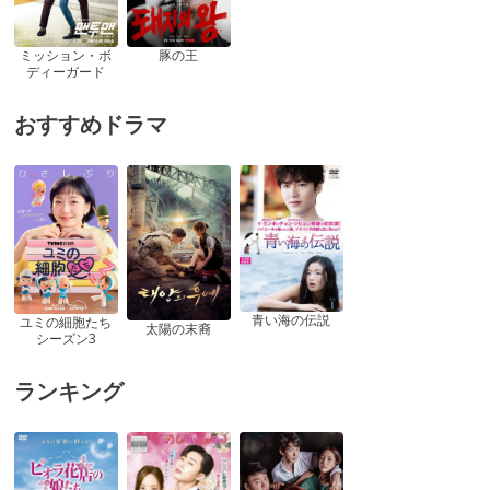
ミッション・ボ
豚の王
ディーガード
おすすめドラマ
青い海の伝説
ユミの細胞たち
太陽の末裔
シーズン3
ランキング