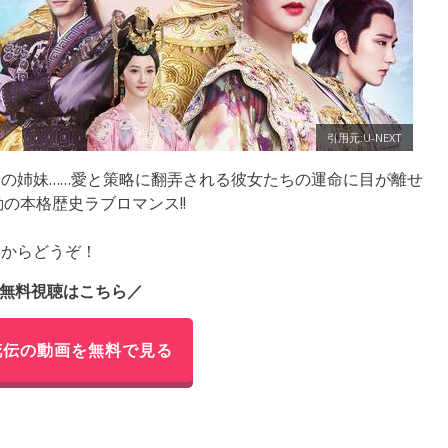
引用元:U-NEXT
の姉妹……愛と策略に翻弄される彼女たちの運命に目が離せ
の本格歴史ラブロマンス!!
らからどうぞ！
無料視聴はこちら／
花伝の動画を無料で見る