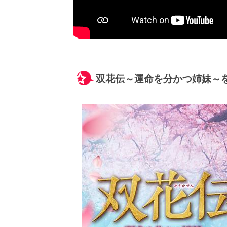
双花伝～運命を分かつ姉妹～