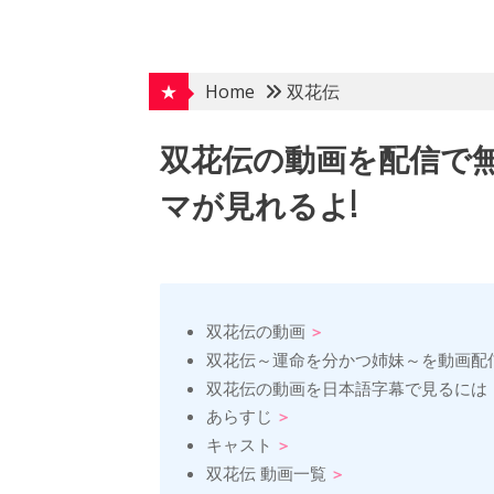
Skip
to
content
★
Home
双花伝
双花伝の動画を配信で
マが見れるよ!
双花伝の動画
双花伝～運命を分かつ姉妹～を動画配
双花伝の動画を日本語字幕で見るには
あらすじ
キャスト
双花伝 動画一覧