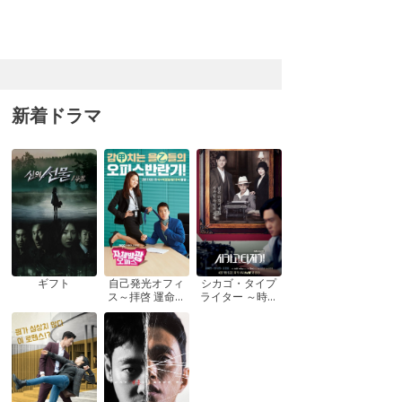
新着ドラマ
ギフト
自己発光オフィ
シカゴ・タイプ
ス～拝啓 運命の
ライター ～時を
女神さま! ～
越えてきみを想
う～