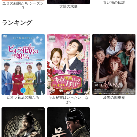
青い海の伝説
ユミの細胞たち シーズン
太陽の末裔
3
ランキング
ピオラ花店の娘たち
漆黒の四重奏
キム秘書はいったい、な
ぜ？