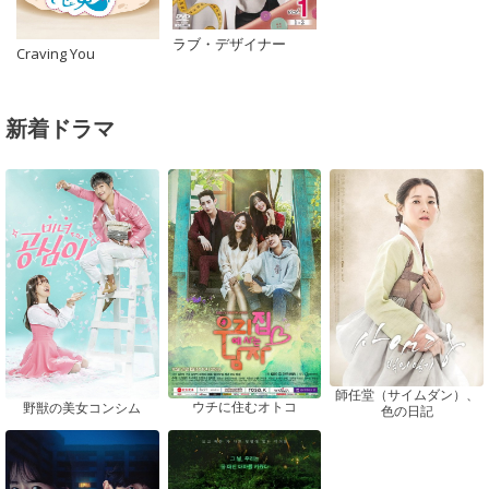
ラブ・デザイナー
Craving You
新着ドラマ
師任堂（サイムダン）、
ウチに住むオトコ
野獣の美女コンシム
色の日記