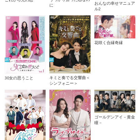
おんなの幸せマニュア
に
ル2
花咲く合縁奇縁
キミと奏でる交響曲＜
30女の思うこと
シンフォニー＞
ゴールデンアイ－黄金
瞳－