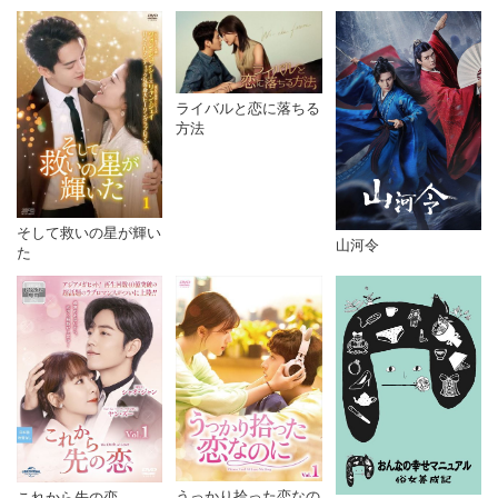
ライバルと恋に落ちる
方法
そして救いの星が輝い
山河令
た
うっかり拾った恋なの
これから先の恋