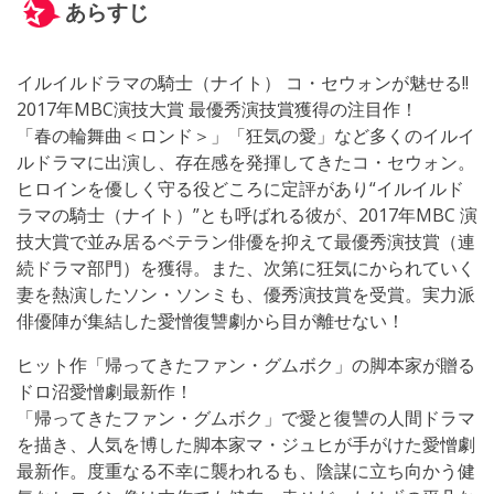
あらすじ
イルイルドラマの騎士（ナイト） コ・セウォンが魅せる!!
2017年MBC演技大賞 最優秀演技賞獲得の注目作！
「春の輪舞曲＜ロンド＞」「狂気の愛」など多くのイルイ
ルドラマに出演し、存在感を発揮してきたコ・セウォン。
ヒロインを優しく守る役どころに定評があり“イルイルド
ラマの騎士（ナイト）”とも呼ばれる彼が、2017年MBC 演
技大賞で並み居るベテラン俳優を抑えて最優秀演技賞（連
続ドラマ部門）を獲得。また、次第に狂気にかられていく
妻を熱演したソン・ソンミも、優秀演技賞を受賞。実力派
俳優陣が集結した愛憎復讐劇から目が離せない！
ヒット作「帰ってきたファン・グムボク」の脚本家が贈る
ドロ沼愛憎劇最新作！
「帰ってきたファン・グムボク」で愛と復讐の人間ドラマ
を描き、人気を博した脚本家マ・ジュヒが手がけた愛憎劇
最新作。度重なる不幸に襲われるも、陰謀に立ち向かう健