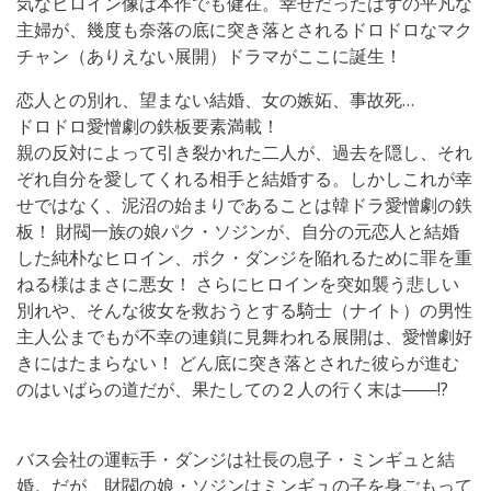
気なヒロイン像は本作でも健在。幸せだったはずの平凡な
主婦が、幾度も奈落の底に突き落とされるドロドロなマク
チャン（ありえない展開）ドラマがここに誕生！
恋人との別れ、望まない結婚、女の嫉妬、事故死…
ドロドロ愛憎劇の鉄板要素満載！
親の反対によって引き裂かれた二人が、過去を隠し、それ
ぞれ自分を愛してくれる相手と結婚する。しかしこれが幸
せではなく、泥沼の始まりであることは韓ドラ愛憎劇の鉄
板！ 財閥一族の娘パク・ソジンが、自分の元恋人と結婚
した純朴なヒロイン、ポク・ダンジを陥れるために罪を重
ねる様はまさに悪女！ さらにヒロインを突如襲う悲しい
別れや、そんな彼女を救おうとする騎士（ナイト）の男性
主人公までもが不幸の連鎖に見舞われる展開は、愛憎劇好
きにはたまらない！ どん底に突き落とされた彼らが進む
のはいばらの道だが、果たしての２人の行く末は――!?
バス会社の運転手・ダンジは社長の息子・ミンギュと結
婚。だが、財閥の娘・ソジンはミンギュの子を身ごもって