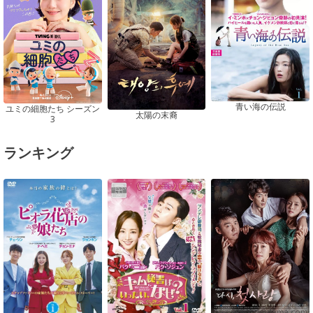
青い海の伝説
ユミの細胞たち シーズン
太陽の末裔
3
ランキング