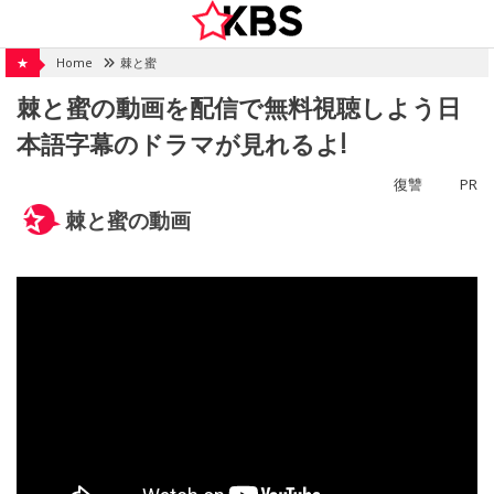
Skip
to
content
★
Home
棘と蜜
棘と蜜の動画を配信で無料視聴しよう日
本語字幕のドラマが見れるよ!
復讐
PR
棘と蜜の動画