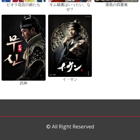
ピオラ花店の娘たち
漆黒の四重奏
キム秘書はいったい、な
ぜ？
イ・サン
武神
© All Right Reserved