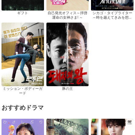
ギフト
自己発光オフィス～拝啓
シカゴ・タイプライター
運命の女神さま! ～
～時を越えてきみを想う
～
ミッション・ボディーガ
豚の王
ード
おすすめドラマ