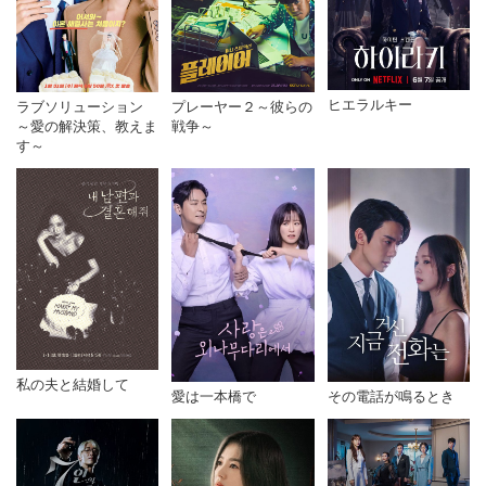
ヒエラルキー
ラブソリューション
プレーヤー２～彼らの
～愛の解決策、教えま
戦争～
す～
私の夫と結婚して
愛は一本橋で
その電話が鳴るとき