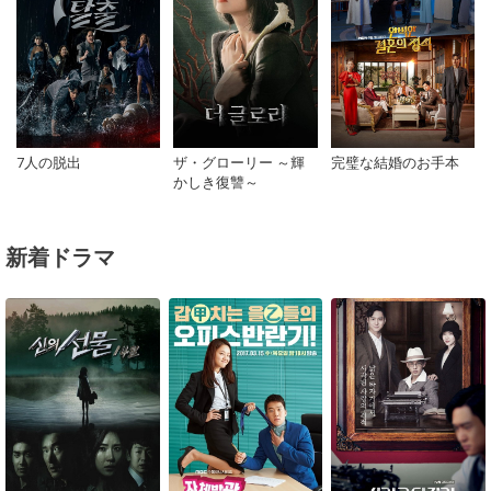
7人の脱出
ザ・グローリー ～輝
完璧な結婚のお手本
かしき復讐～
新着ドラマ