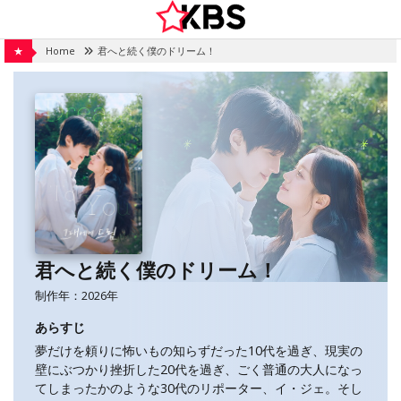
Skip
to
content
★
Home
君へと続く僕のドリーム！
君へと続く僕のドリーム！
制作年：2026年
あらすじ
夢だけを頼りに怖いもの知らずだった10代を過ぎ、現実の
壁にぶつかり挫折した20代を過ぎ、ごく普通の大人になっ
てしまったかのような30代のリポーター、イ・ジェ。そし