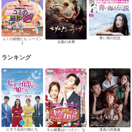
青い海の伝説
ユミの細胞たち シーズン
太陽の末裔
3
ランキング
ピオラ花店の娘たち
漆黒の四重奏
キム秘書はいったい、な