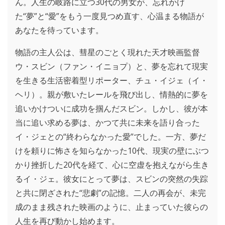
ん。人生の岐路に立つ30代の男女が、忘れかけ
た“夢”と“愛”をもう一度見つめ直す、心温まる物語が
あなたを待っています。
物語の主人公は、彗星のごとく現れた天才映画監督
ウ・スビン（ファン・イニョプ）と、夢を忘れて現実
を生きる生活密着型リポーター、チュ・イジェ（イ・
ヘリ）。親が敷いたレールを飛び出し、情熱的に夢を
追いかけついに成功を掴んだスビン。しかし、彼が本
当に追い求める夢は、かつて共に未来を語り合った
イ・ジェとの“終わらなかった愛”でした。一方、夢だ
けを頼りに怖さを知らなかった10代、現実の壁にぶつ
かり挫折した20代を経て、心に空虚を抱えながら生き
るイ・ジェ。彼女にとって夢は、スビンの突然の失踪
と共に閉ざされた“悲劇”の記憶。二人の再会が、未完
成のまま残された映画のように、止まっていた彼らの
人生を再び動かし始めます。