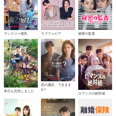
マンスリー彼氏
秘密の監査
ラブフォビア
恋の通訳、できます
か?
本日も完売しました
ロマンスの絶対値