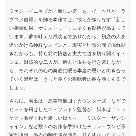
ファン・イニョプが「新しい姿」を、イ・ヘリが「ラ
ブコメ復帰」を飾る本作では、彼らが織りなす「新し
い相乗効果、ケミストリー」に早くも期待が高まって
います。夢を叶えた成功者でありながら、初恋の人を
追いかける純粋なスビンと、現実と理想の間で揺れ動
きながらも、持ち前の情熱と実力で道を切り開くイ・
ジェ。対照的な二人が、過去と現在を行き来しなが
ら、それぞれの心の奥底に眠る本当の思いと向き合っ
ていく過程は、きっと多くの視聴者の胸を熱くするで
しょう。
さらに、演出は「悪霊狩猟団：カウンターズ」などで
ヒットを飛ばしたユ・ソンドン監督が、脚本は「トッ
ケビ～君がくれた愛しい日々～」「ミスター・サンシ
ャイン」など数々の名作を手掛けたチョン・ウンビ作
家が担当。盤石の制作陣が贈る、甘く切ないロマンス