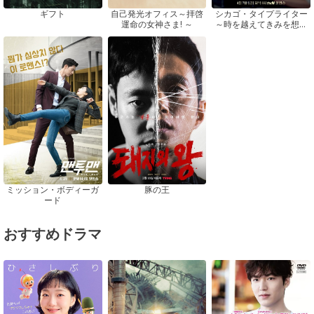
ギフト
自己発光オフィス～拝啓
シカゴ・タイプライター
運命の女神さま! ～
～時を越えてきみを想う
～
ミッション・ボディーガ
豚の王
ード
おすすめドラマ