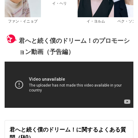
イ・ヘリ
ファン・イニョプ
イ・ヨルム
ペク・ソン
君へと続く僕のドリーム！のプロモーシ
ョン動画（予告編）
君へと続く僕のドリーム！に関するよくある質
問（FAQ）