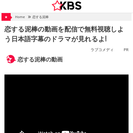
Skip
to
content
★
Home
恋する泥棒
恋する泥棒の動画を配信で無料視聴しよ
う日本語字幕のドラマが見れるよ!
ラブコメディ
PR
恋する泥棒の動画