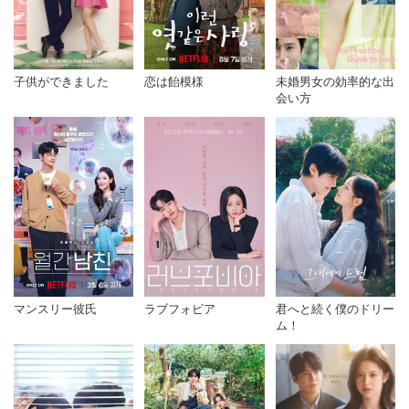
子供ができました
恋は飴模様
未婚男女の効率的な出
会い方
マンスリー彼氏
君へと続く僕のドリー
ラブフォビア
ム！