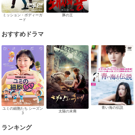
ミッション・ボディーガ
豚の王
ード
おすすめドラマ
青い海の伝説
ユミの細胞たち シーズン
太陽の末裔
3
ランキング