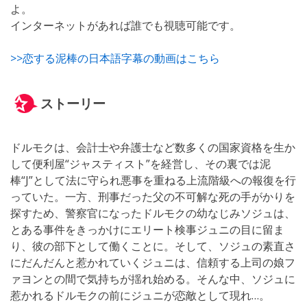
よ。
インターネットがあれば誰でも視聴可能です。
>>恋する泥棒の日本語字幕の動画はこちら
ストーリー
ドルモクは、会計士や弁護士など数多くの国家資格を生か
して便利屋“ジャスティスト”を経営し、その裏では泥
棒“J”として法に守られ悪事を重ねる上流階級への報復を行
っていた。一方、刑事だった父の不可解な死の手がかりを
探すため、警察官になったドルモクの幼なじみソジュは、
とある事件をきっかけにエリート検事ジュニの目に留ま
り、彼の部下として働くことに。そして、ソジュの素直さ
にだんだんと惹かれていくジュニは、信頼する上司の娘フ
ァヨンとの間で気持ちが揺れ始める。そんな中、ソジュに
惹かれるドルモクの前にジュニが恋敵として現れ…。