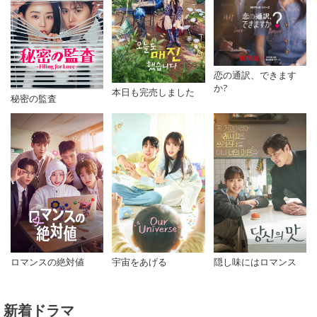
恋の通訳、できます
か?
本日も完売しました
秘密の監査
ロマンスの絶対値
宇宙をあげる
隠し味にはロマンス
新着ドラマ