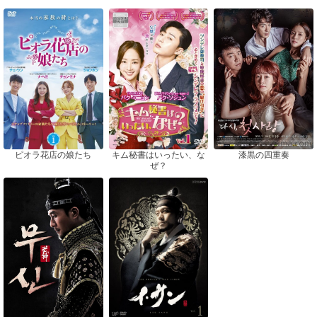
ピオラ花店の娘たち
漆黒の四重奏
キム秘書はいったい、な
ぜ？