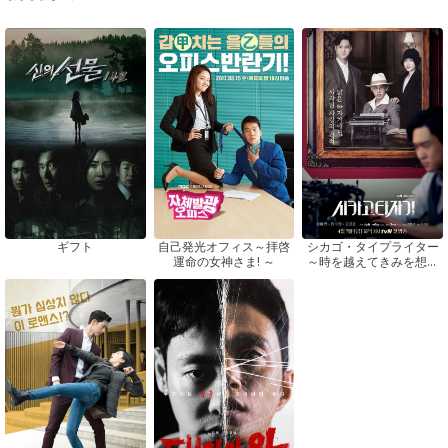
ギフト
自己発光オフィス～拝啓
シカゴ・タイプライター
運命の女神さま! ～
～時を越えてきみを想う
～