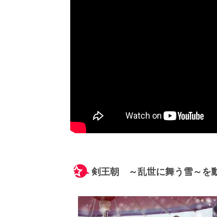
剣王朝 ～乱世に舞う雪～を