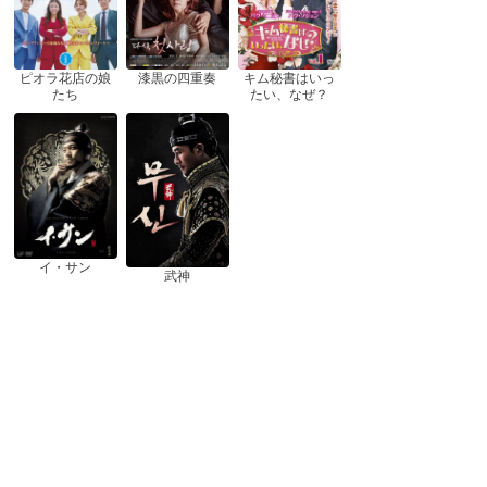
ピオラ花店の娘
漆黒の四重奏
キム秘書はいっ
たち
たい、なぜ？
イ・サン
武神