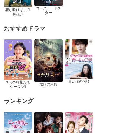
ゴースト・ドク
花が咲けば、月
ター
を想い
おすすめドラマ
青い海の伝説
ユミの細胞たち
太陽の末裔
シーズン3
ランキング