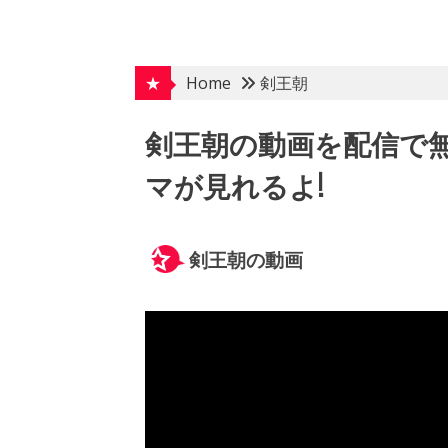
Skip
to
content
★
Home
剣王朝
剣王朝の動画を配信で
マが見れるよ!
剣王朝の動画