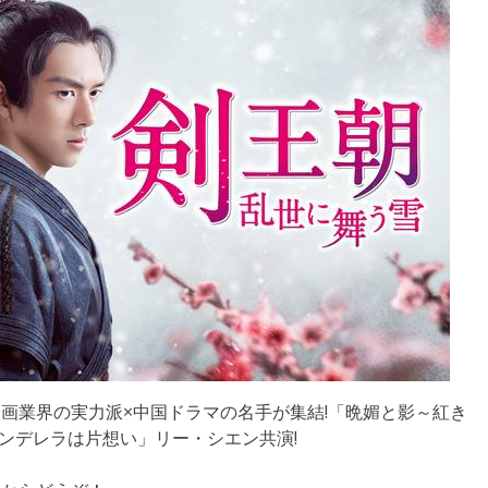
画業界の実力派×中国ドラマの名手が集結!「晩媚と影～紅き
シンデレラは片想い」リー・シエン共演!